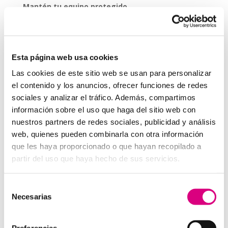
Mantén tu equipo protegido
Identifica las ofertas falsas
Conéctate desde redes de con
fianza
Esta página web usa cookies
Lee la letra pequeña
Las cookies de este sitio web se usan para personalizar
Utiliza contraseñas seguras
el contenido y los anuncios, ofrecer funciones de redes
sociales y analizar el tráfico. Además, compartimos
Las tiendas deben tener un cifrado seguro
información sobre el uso que haga del sitio web con
Utiliza intermediarios de pago (
Pa
ypal
)
nuestros partners de redes sociales, publicidad y análisis
web, quienes pueden combinarla con otra información
Revisa los extractos bancarios
que les haya proporcionado o que hayan recopilado a
Grupo-System, ¿quiénes somos?
partir del uso que haya hecho de sus servicios.
En
System Network Communication
, con más de
15 años de experiencia, disponemos de un equipo de
Selección
profesionales especializados para cada área de
Necesarias
de
negocio.
Telefonía Virtual
,
Antivirus y
consentimiento
Seguridad
,
Marketing 2.0
,
Obras y
Preferencias