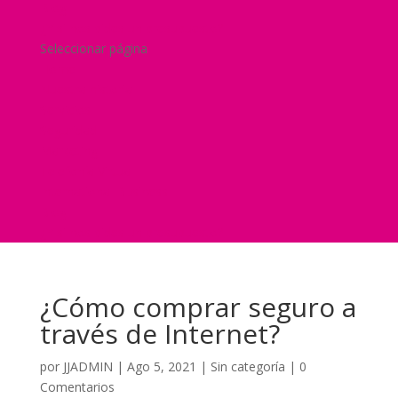
Blog
¿Y si nos pides un presupuesto?
Seleccionar página
Home
Nuestra historia
Servicios
Seguridad
Marketing
Telefonía Virtual
International Business
Blog
¿Y si nos pides un presupuesto?
¿Cómo comprar seguro a
través de Internet?
por
JJADMIN
|
Ago 5, 2021
|
Sin categoría
|
0
Comentarios