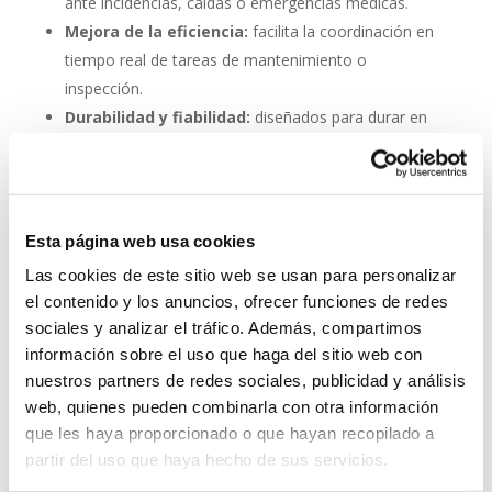
ante incidencias, caídas o emergencias médicas.
Mejora de la eficiencia:
facilita la coordinación en
tiempo real de tareas de mantenimiento o
inspección.
Durabilidad y fiabilidad:
diseñados para durar en
entornos industriales sin mantenimiento constante.
Escalabilidad:
se pueden integrar fácilmente en
proyectos nuevos o existentes.
Esta página web usa cookies
Invertir en un buen sistema de intercomunicación es
Las cookies de este sitio web se usan para personalizar
tan importante como asegurar una buena red eléctrica.
el contenido y los anuncios, ofrecer funciones de redes
Los
interfonos IP para aerogeneradores
son una
sociales y analizar el tráfico. Además, compartimos
pieza clave en la gestión moderna de parques eólicos.
información sobre el uso que haga del sitio web con
System Network, tu operadora de telefonía
nuestros partners de redes sociales, publicidad y análisis
virtual en España
web, quienes pueden combinarla con otra información
que les haya proporcionado o que hayan recopilado a
Desde
Telefonía Virtual Network
, te invitamos a
partir del uso que haya hecho de sus servicios.
que nos permitas estudiar tu caso particular. Aunque si
lo prefieres, puedes enviarnos un correo electrónico a