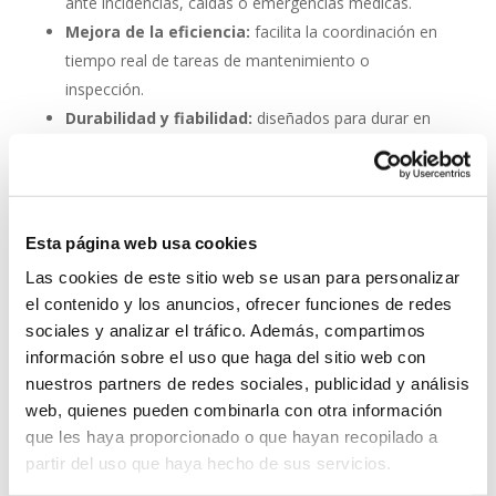
ante incidencias, caídas o emergencias médicas.
Mejora de la eficiencia:
facilita la coordinación en
tiempo real de tareas de mantenimiento o
inspección.
Durabilidad y fiabilidad:
diseñados para durar en
entornos industriales sin mantenimiento constante.
Escalabilidad:
se pueden integrar fácilmente en
proyectos nuevos o existentes.
Esta página web usa cookies
Invertir en un buen sistema de intercomunicación es
Las cookies de este sitio web se usan para personalizar
tan importante como asegurar una buena red eléctrica.
el contenido y los anuncios, ofrecer funciones de redes
Los
interfonos IP para aerogeneradores
son una
sociales y analizar el tráfico. Además, compartimos
pieza clave en la gestión moderna de parques eólicos.
información sobre el uso que haga del sitio web con
System Network, tu operadora de telefonía
nuestros partners de redes sociales, publicidad y análisis
virtual en España
web, quienes pueden combinarla con otra información
que les haya proporcionado o que hayan recopilado a
Desde
Telefonía Virtual Network
, te invitamos a
partir del uso que haya hecho de sus servicios.
que nos permitas estudiar tu caso particular. Aunque si
lo prefieres, puedes enviarnos un correo electrónico a