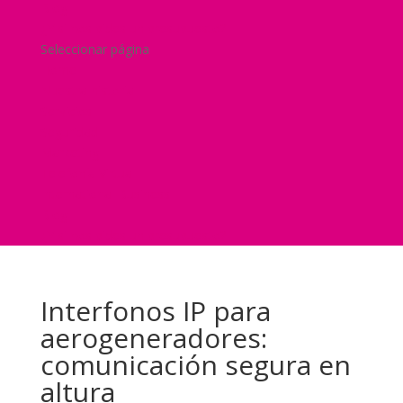
Blog
¿Y si nos pides un presupuesto?
Seleccionar página
Home
Nuestra historia
Servicios
Seguridad
Marketing
Telefonía Virtual
International Business
Blog
¿Y si nos pides un presupuesto?
Interfonos IP para
aerogeneradores:
comunicación segura en
altura