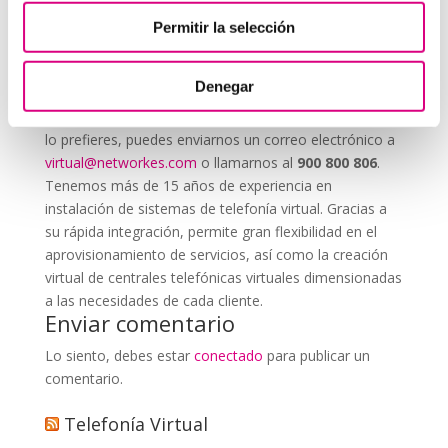
Permitir la selección
System Network, tu operadora de telefonía
virtual en España
Denegar
Desde
Telefonía Virtual Network
, te invitamos a
que nos permitas estudiar tu caso particular. Aunque si
lo prefieres, puedes enviarnos un correo electrónico a
virtual@networkes.com
o llamarnos al
900 800 806
.
Tenemos más de 15 años de experiencia en
instalación de sistemas de telefonía virtual. Gracias a
su rápida integración, permite gran flexibilidad en el
aprovisionamiento de servicios, así como la creación
virtual de centrales telefónicas virtuales dimensionadas
a las necesidades de cada cliente.
Enviar comentario
Lo siento, debes estar
conectado
para publicar un
comentario.
Telefonía Virtual