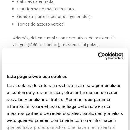
Cabinas de entrada.
Plataforma de mantenimiento.
Góndola (parte superior del generador).
Torres de acceso vertical.
Además, deben cumplir con normativas de resistencia
al agua (IP66 o superior), resistencia al polvo,
compatibilidad electromagnética y facilidad de
integración en sistemas SCADA.
Entre sus principales características técnicas destacan:
Esta página web usa cookies
Audio en alta definición (HD).
Las cookies de este sitio web se usan para personalizar
Reducción activa de ruido.
el contenido y los anuncios, ofrecer funciones de redes
Botones de emergencia o comunicación directa.
sociales y analizar el tráfico. Además, compartimos
Posibilidad de conexión con fibra óptica o redes
información sobre el uso que haga del sitio web con
móviles.
nuestros partners de redes sociales, publicidad y análisis
Alimentación PoE (Power over Ethernet) para
web, quienes pueden combinarla con otra información
simplificar el cableado.
que les haya proporcionado o que hayan recopilado a