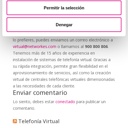
Permitir la selección
System Network, tu operadora de telefonía
virtual en España
Denegar
Desde
Telefonía Virtual Network
, te invitamos a
que nos permitas estudiar tu caso particular. Aunque si
lo prefieres, puedes enviarnos un correo electrónico a
virtual@networkes.com
o llamarnos al
900 800 806
.
Tenemos más de 15 años de experiencia en
instalación de sistemas de telefonía virtual. Gracias a
su rápida integración, permite gran flexibilidad en el
aprovisionamiento de servicios, así como la creación
virtual de centrales telefónicas virtuales dimensionadas
a las necesidades de cada cliente.
Enviar comentario
Lo siento, debes estar
conectado
para publicar un
comentario.
Telefonía Virtual