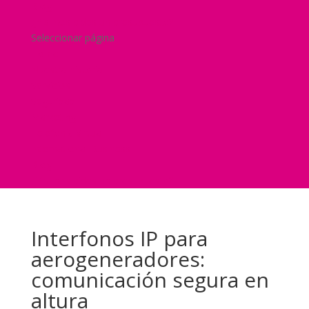
Blog
¿Y si nos pides un presupuesto?
Seleccionar página
Home
Nuestra historia
Servicios
Seguridad
Marketing
Telefonía Virtual
International Business
Blog
¿Y si nos pides un presupuesto?
Interfonos IP para
aerogeneradores:
comunicación segura en
altura