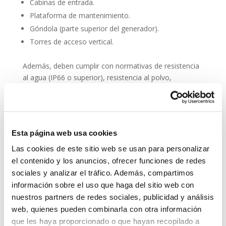
Cabinas de entrada.
Plataforma de mantenimiento.
Góndola (parte superior del generador).
Torres de acceso vertical.
Además, deben cumplir con normativas de resistencia
al agua (IP66 o superior), resistencia al polvo,
compatibilidad electromagnética y facilidad de
integración en sistemas SCADA.
Entre sus principales características técnicas destacan:
Esta página web usa cookies
Audio en alta definición (HD).
Las cookies de este sitio web se usan para personalizar
Reducción activa de ruido.
el contenido y los anuncios, ofrecer funciones de redes
Botones de emergencia o comunicación directa.
sociales y analizar el tráfico. Además, compartimos
Posibilidad de conexión con fibra óptica o redes
información sobre el uso que haga del sitio web con
móviles.
nuestros partners de redes sociales, publicidad y análisis
Alimentación PoE (Power over Ethernet) para
web, quienes pueden combinarla con otra información
simplificar el cableado.
que les haya proporcionado o que hayan recopilado a