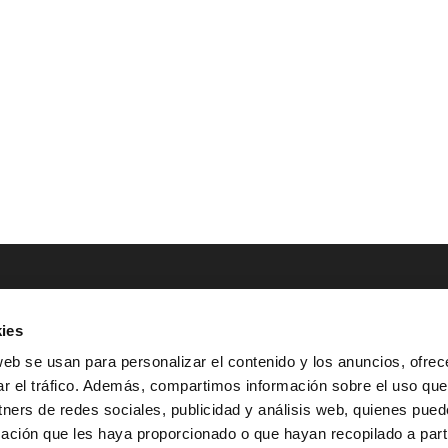
ies
NTACTO
POLÍTICAS LEGALES
web se usan para personalizar el contenido y los anuncios, ofrec
ar el tráfico. Además, compartimos información sobre el uso que
Tel.: (+34) 900 800 806
^
Aviso Legal
tners de redes sociales, publicidad y análisis web, quienes pue
HOLA@GRUPO-
^
Política de Privacidad
ación que les haya proporcionado o que hayan recopilado a parti