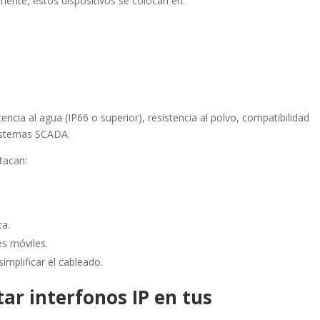
lmente, estos dispositivos se colocan en:
cia al agua (IP66 o superior), resistencia al polvo, compatibilidad
sistemas SCADA.
stacan:
ta.
es móviles.
implificar el cableado.
ar interfonos IP en tus