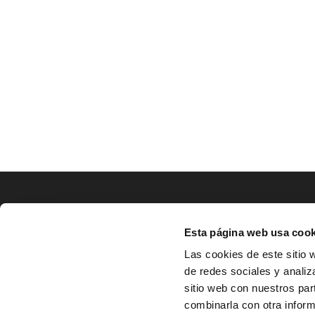
LOCALIZACIÓN
Esta página web usa cook
CO
Las cookies de este sitio 
de redes sociales y analiz
^
Av. Zaragoza, Nº37, 1ºB,

sitio web con nuestros par
31500 Tudela, Navarra

combinarla con otra inform