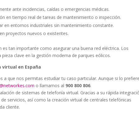
mente ante incidencias, caídas o emergencias médicas.
ción en tiempo real de tareas de mantenimiento o inspección.
r en entornos industriales sin mantenimiento constante.
en proyectos nuevos o existentes.
ón es tan importante como asegurar una buena red eléctrica. Los
 pieza clave en la gestión moderna de parques eólicos.
 virtual en España
os a que nos permitas estudiar tu caso particular. Aunque si lo prefier
al@networkes.com
o llamarnos al
900 800 806
.
ción de sistemas de telefonía virtual. Gracias a su rápida integraci
 de servicios, así como la creación virtual de centrales telefónicas
a cliente.