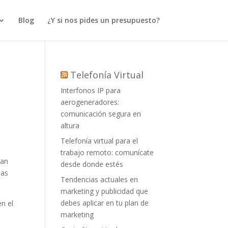
Blog
¿Y si nos pides un presupuesto?
Telefonía Virtual
Interfonos IP para
aerogeneradores:
comunicación segura en
altura
Telefonía virtual para el
trabajo remoto: comunícate
han
desde donde estés
ias
Tendencias actuales en
marketing y publicidad que
debes aplicar en tu plan de
n el
marketing