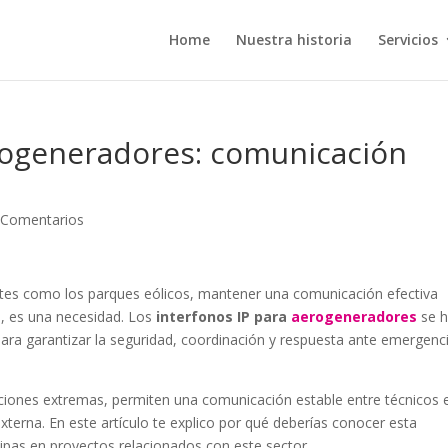
Home
Nuestra historia
Servicios
erogeneradores: comunicación
 Comentarios
ntes como los parques eólicos, mantener una comunicación efectiva
, es una necesidad. Los
interfonos IP para
aerogeneradores
se 
 para garantizar la seguridad, coordinación y respuesta ante emergenc
ciones extremas, permiten una comunicación estable entre técnicos e
 externa. En este artículo te explico por qué deberías conocer esta
icipas en proyectos relacionados con este sector.