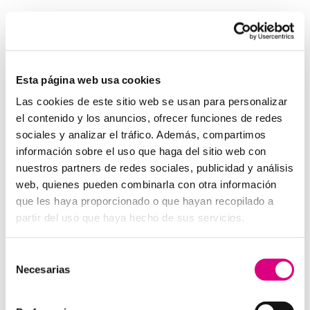
Invertir en un buen sistema de intercomunicación es
tan importante como asegurar una buena red eléctrica.
Los
interfonos IP para aerogeneradores
son una
pieza clave en la gestión moderna de parques eólicos.
Esta página web usa cookies
System Network, tu operadora de telefonía
Las cookies de este sitio web se usan para personalizar
virtual en España
el contenido y los anuncios, ofrecer funciones de redes
Desde
Telefonía Virtual Network
, te invitamos a
sociales y analizar el tráfico. Además, compartimos
que nos permitas estudiar tu caso particular. Aunque si
información sobre el uso que haga del sitio web con
lo prefieres, puedes enviarnos un correo electrónico a
nuestros partners de redes sociales, publicidad y análisis
virtual@networkes.com
o llamarnos al
900 800 806
.
web, quienes pueden combinarla con otra información
Tenemos más de 15 años de experiencia en
que les haya proporcionado o que hayan recopilado a
instalación de sistemas de telefonía virtual. Gracias a
partir del uso que haya hecho de sus servicios.
su rápida integración, permite gran flexibilidad en el
aprovisionamiento de servicios, así como la creación
Selección
virtual de centrales telefónicas virtuales dimensionadas
Necesarias
de
a las necesidades de cada cliente.
consentimiento