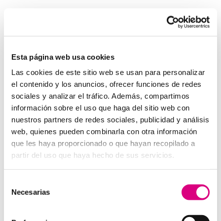
Invertir en un buen sistema de intercomunicación es
tan importante como asegurar una buena red eléctrica.
Los
interfonos IP para aerogeneradores
son una
pieza clave en la gestión moderna de parques eólicos.
Esta página web usa cookies
System Network, tu operadora de telefonía
Las cookies de este sitio web se usan para personalizar
virtual en España
el contenido y los anuncios, ofrecer funciones de redes
Desde
Telefonía Virtual Network
, te invitamos a
sociales y analizar el tráfico. Además, compartimos
que nos permitas estudiar tu caso particular. Aunque si
información sobre el uso que haga del sitio web con
lo prefieres, puedes enviarnos un correo electrónico a
nuestros partners de redes sociales, publicidad y análisis
virtual@networkes.com
o llamarnos al
900 800 806
.
web, quienes pueden combinarla con otra información
Tenemos más de 15 años de experiencia en
que les haya proporcionado o que hayan recopilado a
instalación de sistemas de telefonía virtual. Gracias a
partir del uso que haya hecho de sus servicios.
su rápida integración, permite gran flexibilidad en el
aprovisionamiento de servicios, así como la creación
Selección
virtual de centrales telefónicas virtuales dimensionadas
Necesarias
de
a las necesidades de cada cliente.
consentimiento