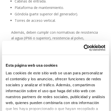
Cabinas de entrada.
Plataforma de mantenimiento.
Góndola (parte superior del generador).
Torres de acceso vertical.
Además, deben cumplir con normativas de resistencia
al agua (IP66 o superior), resistencia al polvo,
compatibilidad electromagnética y facilidad de
integración en sistemas SCADA.
Entre sus principales características técnicas destacan:
Esta página web usa cookies
Audio en alta definición (HD).
Las cookies de este sitio web se usan para personalizar
Reducción activa de ruido.
el contenido y los anuncios, ofrecer funciones de redes
Botones de emergencia o comunicación directa.
sociales y analizar el tráfico. Además, compartimos
Posibilidad de conexión con fibra óptica o redes
información sobre el uso que haga del sitio web con
móviles.
nuestros partners de redes sociales, publicidad y análisis
Alimentación PoE (Power over Ethernet) para
web, quienes pueden combinarla con otra información
simplificar el cableado.
que les haya proporcionado o que hayan recopilado a