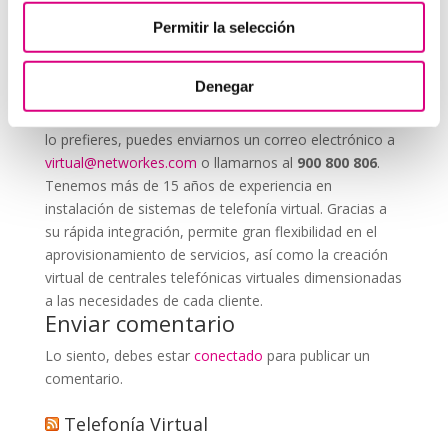
Permitir la selección
System Network, tu operadora de telefonía
virtual en España
Denegar
Desde
Telefonía Virtual Network
, te invitamos a
que nos permitas estudiar tu caso particular. Aunque si
lo prefieres, puedes enviarnos un correo electrónico a
virtual@networkes.com
o llamarnos al
900 800 806
.
Tenemos más de 15 años de experiencia en
instalación de sistemas de telefonía virtual. Gracias a
su rápida integración, permite gran flexibilidad en el
aprovisionamiento de servicios, así como la creación
virtual de centrales telefónicas virtuales dimensionadas
a las necesidades de cada cliente.
Enviar comentario
Lo siento, debes estar
conectado
para publicar un
comentario.
Telefonía Virtual