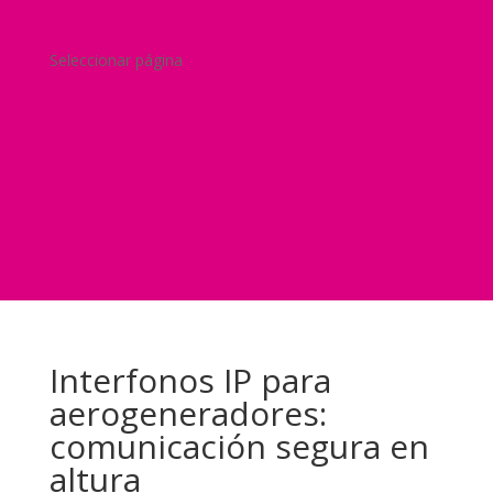
Blog
¿Y si nos pides un presupuesto?
Seleccionar página
Home
Nuestra historia
Servicios
Seguridad
Marketing
Telefonía Virtual
International Business
Blog
¿Y si nos pides un presupuesto?
Interfonos IP para
aerogeneradores:
comunicación segura en
altura