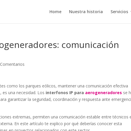
Home
Nuestra historia
Servicios
erogeneradores: comunicación
 Comentarios
ntes como los parques eólicos, mantener una comunicación efectiva
, es una necesidad. Los
interfonos IP para
aerogeneradores
se 
 para garantizar la seguridad, coordinación y respuesta ante emergenc
ciones extremas, permiten una comunicación estable entre técnicos e
 externa. En este artículo te explico por qué deberías conocer esta
icipas en proyectos relacionados con este sector.