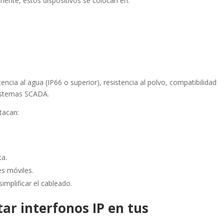
lmente, estos dispositivos se colocan en:
cia al agua (IP66 o superior), resistencia al polvo, compatibilidad
sistemas SCADA.
stacan:
ta.
es móviles.
implificar el cableado.
ar interfonos IP en tus