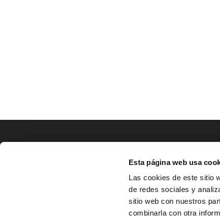
LOCALIZACIÓN
Esta página web usa cook
CO
Las cookies de este sitio 
de redes sociales y analiz
^
Av. Zaragoza, Nº37, 1ºB,

sitio web con nuestros par
31500 Tudela, Navarra

combinarla con otra inform