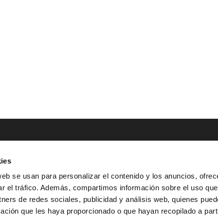
ies
NTACTO
POLÍTICAS LEGALES
web se usan para personalizar el contenido y los anuncios, ofrec
ar el tráfico. Además, compartimos información sobre el uso que
Tel.: (+34) 900 800 806
^
Aviso Legal
tners de redes sociales, publicidad y análisis web, quienes pue
HOLA@GRUPO-
^
Política de Privacidad
ación que les haya proporcionado o que hayan recopilado a parti