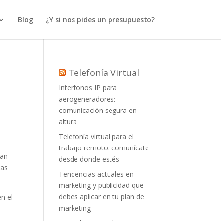
Blog
¿Y si nos pides un presupuesto?
Telefonía Virtual
Interfonos IP para
aerogeneradores:
comunicación segura en
altura
Telefonía virtual para el
trabajo remoto: comunícate
han
desde donde estés
ias
Tendencias actuales en
marketing y publicidad que
debes aplicar en tu plan de
n el
marketing