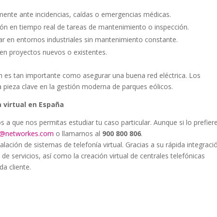
mente ante incidencias, caídas o emergencias médicas.
ción en tiempo real de tareas de mantenimiento o inspección.
r en entornos industriales sin mantenimiento constante.
en proyectos nuevos o existentes.
ón es tan importante como asegurar una buena red eléctrica. Los
 pieza clave en la gestión moderna de parques eólicos.
 virtual en España
os a que nos permitas estudiar tu caso particular. Aunque si lo prefier
al@networkes.com
o llamarnos al
900 800 806
.
ción de sistemas de telefonía virtual. Gracias a su rápida integraci
 de servicios, así como la creación virtual de centrales telefónicas
a cliente.