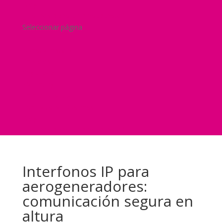
Blog
¿Y si nos pides un presupuesto?
Seleccionar página
Home
Nuestra historia
Servicios
Seguridad
Marketing
Telefonía Virtual
International Business
Blog
¿Y si nos pides un presupuesto?
Interfonos IP para
aerogeneradores:
comunicación segura en
altura