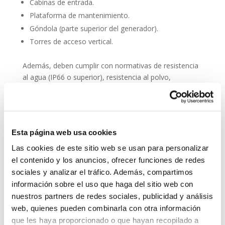
Cabinas de entrada.
Plataforma de mantenimiento.
Góndola (parte superior del generador).
Torres de acceso vertical.
Además, deben cumplir con normativas de resistencia
al agua (IP66 o superior), resistencia al polvo,
compatibilidad electromagnética y facilidad de
integración en sistemas SCADA.
Entre sus principales características técnicas destacan:
Esta página web usa cookies
Audio en alta definición (HD).
Las cookies de este sitio web se usan para personalizar
Reducción activa de ruido.
el contenido y los anuncios, ofrecer funciones de redes
Botones de emergencia o comunicación directa.
sociales y analizar el tráfico. Además, compartimos
Posibilidad de conexión con fibra óptica o redes
información sobre el uso que haga del sitio web con
móviles.
nuestros partners de redes sociales, publicidad y análisis
Alimentación PoE (Power over Ethernet) para
web, quienes pueden combinarla con otra información
simplificar el cableado.
que les haya proporcionado o que hayan recopilado a