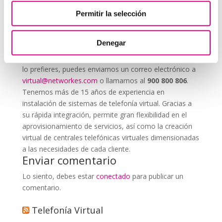
Permitir la selección
System Network, tu operadora de telefonía
virtual en España
Denegar
Desde
Telefonía Virtual Network
, te invitamos a
que nos permitas estudiar tu caso particular. Aunque si
lo prefieres, puedes enviarnos un correo electrónico a
virtual@networkes.com
o llamarnos al
900 800 806
.
Tenemos más de 15 años de experiencia en
instalación de sistemas de telefonía virtual. Gracias a
su rápida integración, permite gran flexibilidad en el
aprovisionamiento de servicios, así como la creación
virtual de centrales telefónicas virtuales dimensionadas
a las necesidades de cada cliente.
Enviar comentario
Lo siento, debes estar
conectado
para publicar un
comentario.
Telefonía Virtual