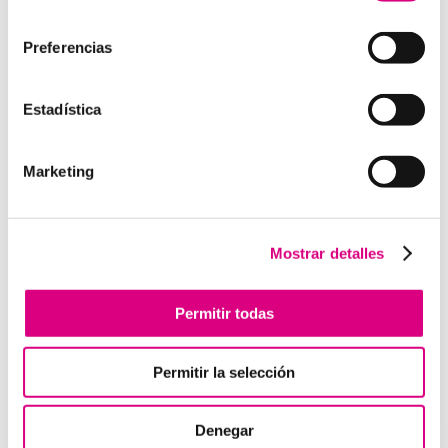
consentimiento
inspección.
Durabilidad y fiabilidad:
diseñados para durar en
Preferencias
entornos industriales sin mantenimiento constante.
Escalabilidad:
se pueden integrar fácilmente en
Estadística
proyectos nuevos o existentes.
Invertir en un buen sistema de intercomunicación es
Marketing
tan importante como asegurar una buena red eléctrica.
Los
interfonos IP para aerogeneradores
son una
pieza clave en la gestión moderna de parques eólicos.
Mostrar detalles
System Network, tu operadora de telefonía
virtual en España
Permitir todas
Desde
Telefonía Virtual Network
, te invitamos a
que nos permitas estudiar tu caso particular. Aunque si
Permitir la selección
lo prefieres, puedes enviarnos un correo electrónico a
virtual@networkes.com
o llamarnos al
900 800 806
.
Tenemos más de 15 años de experiencia en
Denegar