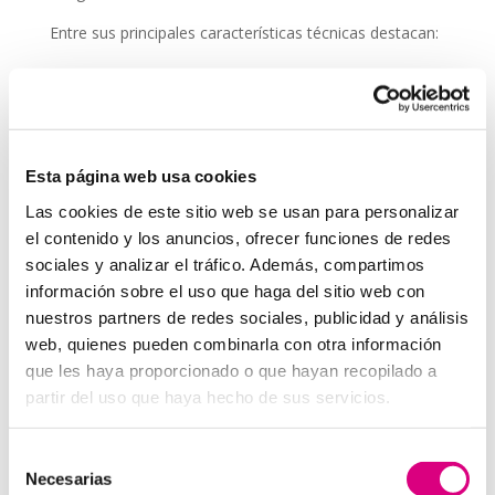
Entre sus principales características técnicas destacan:
Audio en alta definición (HD).
Reducción activa de ruido.
Botones de emergencia o comunicación directa.
Posibilidad de conexión con fibra óptica o redes
Esta página web usa cookies
móviles.
Las cookies de este sitio web se usan para personalizar
Alimentación PoE (Power over Ethernet) para
el contenido y los anuncios, ofrecer funciones de redes
simplificar el cableado.
sociales y analizar el tráfico. Además, compartimos
información sobre el uso que haga del sitio web con
Beneficios de implementar
nuestros partners de redes sociales, publicidad y análisis
interfonos IP en tus
web, quienes pueden combinarla con otra información
aerogeneradores
que les haya proporcionado o que hayan recopilado a
partir del uso que haya hecho de sus servicios.
Seguridad operativa:
permite actuar rápidamente
ante incidencias, caídas o emergencias médicas.
Mejora de la eficiencia:
facilita la coordinación en
Selección
Necesarias
de
tiempo real de tareas de mantenimiento o