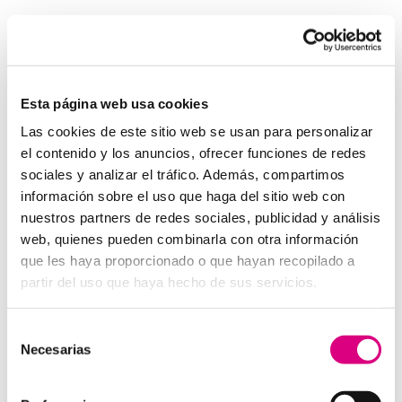
Invertir en un buen sistema de intercomunicación es
tan importante como asegurar una buena red eléctrica.
Los
interfonos IP para aerogeneradores
son una
pieza clave en la gestión moderna de parques eólicos.
Esta página web usa cookies
System Network, tu operadora de telefonía
Las cookies de este sitio web se usan para personalizar
virtual en España
el contenido y los anuncios, ofrecer funciones de redes
Desde
Telefonía Virtual Network
, te invitamos a
sociales y analizar el tráfico. Además, compartimos
que nos permitas estudiar tu caso particular. Aunque si
información sobre el uso que haga del sitio web con
lo prefieres, puedes enviarnos un correo electrónico a
nuestros partners de redes sociales, publicidad y análisis
virtual@networkes.com
o llamarnos al
900 800 806
.
web, quienes pueden combinarla con otra información
Tenemos más de 15 años de experiencia en
que les haya proporcionado o que hayan recopilado a
instalación de sistemas de telefonía virtual. Gracias a
partir del uso que haya hecho de sus servicios.
su rápida integración, permite gran flexibilidad en el
aprovisionamiento de servicios, así como la creación
Selección
virtual de centrales telefónicas virtuales dimensionadas
Necesarias
de
a las necesidades de cada cliente.
consentimiento