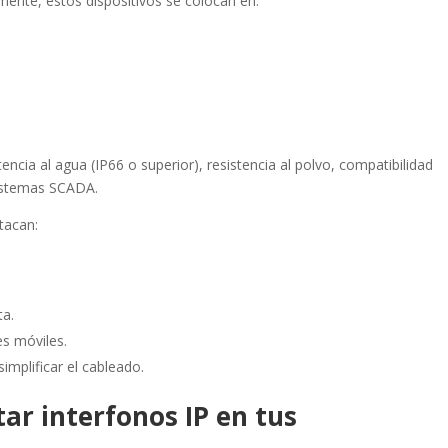
lmente, estos dispositivos se colocan en:
cia al agua (IP66 o superior), resistencia al polvo, compatibilidad
sistemas SCADA.
stacan:
ta.
es móviles.
implificar el cableado.
ar interfonos IP en tus