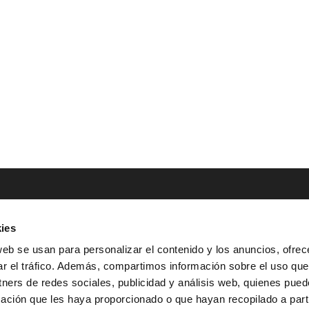
ies
NTACTO
POLÍTICAS LEGALES
web se usan para personalizar el contenido y los anuncios, ofrec
ar el tráfico. Además, compartimos información sobre el uso que
Tel.: (+34) 900 800 806
^
Aviso Legal
tners de redes sociales, publicidad y análisis web, quienes pue
HOLA@GRUPO-
^
Política de Privacidad
ación que les haya proporcionado o que hayan recopilado a parti