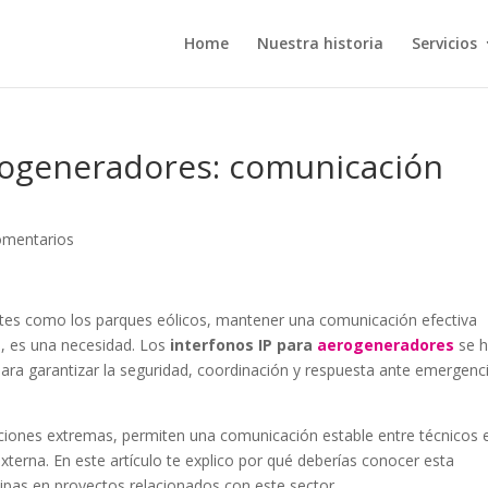
Home
Nuestra historia
Servicios
erogeneradores: comunicación
omentarios
ntes como los parques eólicos, mantener una comunicación efectiva
, es una necesidad. Los
interfonos IP para
aerogeneradores
se 
 para garantizar la seguridad, coordinación y respuesta ante emergenc
ciones extremas, permiten una comunicación estable entre técnicos e
 externa. En este artículo te explico por qué deberías conocer esta
icipas en proyectos relacionados con este sector.