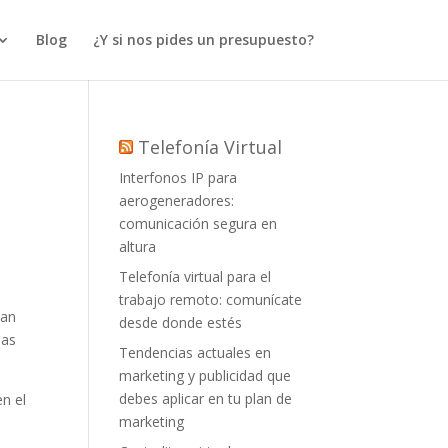
Blog
¿Y si nos pides un presupuesto?
Telefonía Virtual
Interfonos IP para
aerogeneradores:
comunicación segura en
altura
Telefonía virtual para el
trabajo remoto: comunícate
han
desde donde estés
ias
Tendencias actuales en
marketing y publicidad que
debes aplicar en tu plan de
n el
marketing