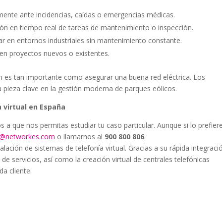
mente ante incidencias, caídas o emergencias médicas.
ción en tiempo real de tareas de mantenimiento o inspección.
r en entornos industriales sin mantenimiento constante.
en proyectos nuevos o existentes.
ón es tan importante como asegurar una buena red eléctrica. Los
 pieza clave en la gestión moderna de parques eólicos.
 virtual en España
os a que nos permitas estudiar tu caso particular. Aunque si lo prefier
al@networkes.com
o llamarnos al
900 800 806
.
ción de sistemas de telefonía virtual. Gracias a su rápida integraci
 de servicios, así como la creación virtual de centrales telefónicas
a cliente.