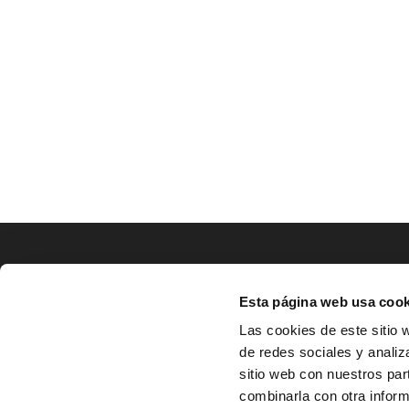
LOCALIZACIÓN
Esta página web usa cook
CO
Las cookies de este sitio 
de redes sociales y analiz
^
Av. Zaragoza, Nº37, 1ºB,

sitio web con nuestros par
31500 Tudela, Navarra

combinarla con otra inform