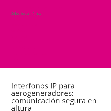
Blog
¿Y si nos pides un presupuesto?
Seleccionar página
Home
Nuestra historia
Servicios
Seguridad
Marketing
Telefonía Virtual
International Business
Blog
¿Y si nos pides un presupuesto?
Interfonos IP para
aerogeneradores:
comunicación segura en
altura