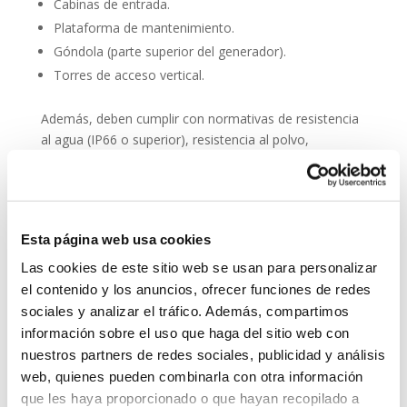
Cabinas de entrada.
Plataforma de mantenimiento.
Góndola (parte superior del generador).
Torres de acceso vertical.
Además, deben cumplir con normativas de resistencia
al agua (IP66 o superior), resistencia al polvo,
compatibilidad electromagnética y facilidad de
integración en sistemas SCADA.
Entre sus principales características técnicas destacan:
Esta página web usa cookies
Audio en alta definición (HD).
Las cookies de este sitio web se usan para personalizar
Reducción activa de ruido.
el contenido y los anuncios, ofrecer funciones de redes
Botones de emergencia o comunicación directa.
sociales y analizar el tráfico. Además, compartimos
Posibilidad de conexión con fibra óptica o redes
información sobre el uso que haga del sitio web con
móviles.
nuestros partners de redes sociales, publicidad y análisis
Alimentación PoE (Power over Ethernet) para
web, quienes pueden combinarla con otra información
simplificar el cableado.
que les haya proporcionado o que hayan recopilado a