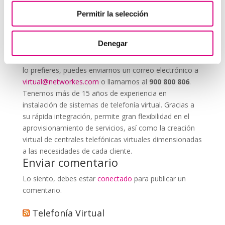
Permitir la selección
System Network, tu operadora de telefonía
virtual en España
Denegar
Desde
Telefonía Virtual Network
, te invitamos a
que nos permitas estudiar tu caso particular. Aunque si
lo prefieres, puedes enviarnos un correo electrónico a
virtual@networkes.com
o llamarnos al
900 800 806
.
Tenemos más de 15 años de experiencia en
instalación de sistemas de telefonía virtual. Gracias a
su rápida integración, permite gran flexibilidad en el
aprovisionamiento de servicios, así como la creación
virtual de centrales telefónicas virtuales dimensionadas
a las necesidades de cada cliente.
Enviar comentario
Lo siento, debes estar
conectado
para publicar un
comentario.
Telefonía Virtual