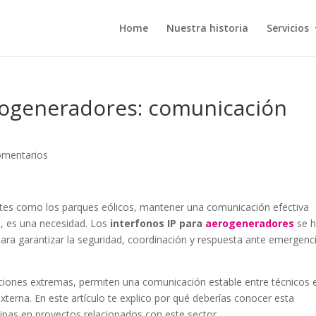
Home
Nuestra historia
Servicios
erogeneradores: comunicación
omentarios
ntes como los parques eólicos, mantener una comunicación efectiva
, es una necesidad. Los
interfonos IP para
aerogeneradores
se 
 para garantizar la seguridad, coordinación y respuesta ante emergenc
ciones extremas, permiten una comunicación estable entre técnicos e
 externa. En este artículo te explico por qué deberías conocer esta
icipas en proyectos relacionados con este sector.