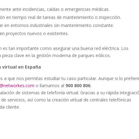
mente ante incidencias, caídas o emergencias médicas.
ción en tiempo real de tareas de mantenimiento o inspección.
r en entornos industriales sin mantenimiento constante.
en proyectos nuevos o existentes.
ón es tan importante como asegurar una buena red eléctrica. Los
 pieza clave en la gestión moderna de parques eólicos.
 virtual en España
os a que nos permitas estudiar tu caso particular. Aunque si lo prefier
al@networkes.com
o llamarnos al
900 800 806
.
ción de sistemas de telefonía virtual. Gracias a su rápida integraci
 de servicios, así como la creación virtual de centrales telefónicas
a cliente.