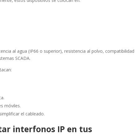
lmente, estos dispositivos se colocan en:
cia al agua (IP66 o superior), resistencia al polvo, compatibilidad
sistemas SCADA.
stacan:
ta.
es móviles.
implificar el cableado.
ar interfonos IP en tus