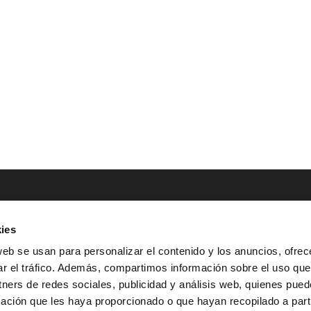
ies
NTACTO
POLÍTICAS LEGALES
web se usan para personalizar el contenido y los anuncios, ofrec
ar el tráfico. Además, compartimos información sobre el uso que
Tel.: (+34) 900 800 806
^
Aviso Legal
tners de redes sociales, publicidad y análisis web, quienes pue
HOLA@GRUPO-
^
Política de Privacidad
ación que les haya proporcionado o que hayan recopilado a parti