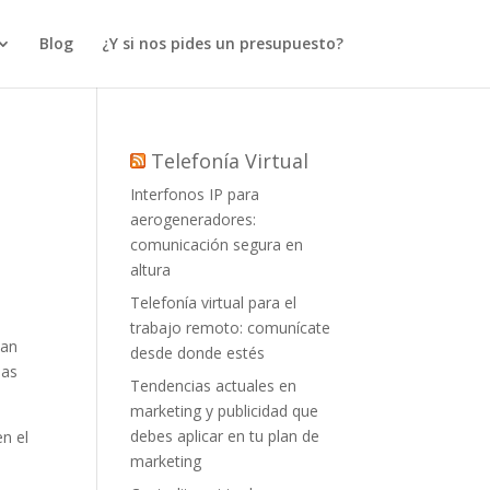
Blog
¿Y si nos pides un presupuesto?
Telefonía Virtual
Interfonos IP para
aerogeneradores:
comunicación segura en
altura
Telefonía virtual para el
trabajo remoto: comunícate
han
desde donde estés
ias
Tendencias actuales en
marketing y publicidad que
debes aplicar en tu plan de
n el
marketing