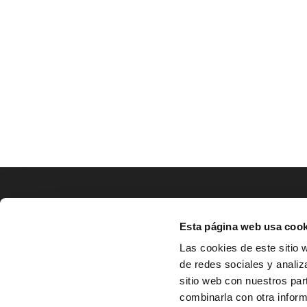
LOCALIZACIÓN
Esta página web usa cook
CO
Las cookies de este sitio 
de redes sociales y analiz
^
Av. Zaragoza, Nº37, 1ºB,

sitio web con nuestros par
31500 Tudela, Navarra

combinarla con otra inform