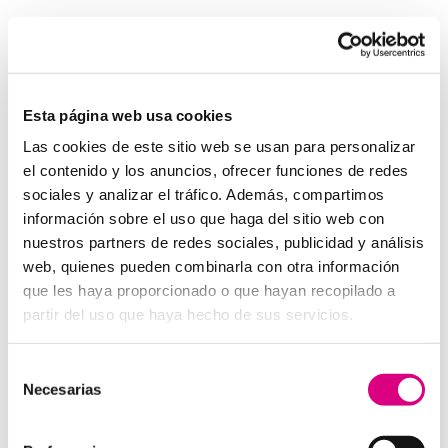
Invertir en un buen sistema de intercomunicación es
tan importante como asegurar una buena red eléctrica.
Los
interfonos IP para aerogeneradores
son una
pieza clave en la gestión moderna de parques eólicos.
Esta página web usa cookies
System Network, tu operadora de telefonía
Las cookies de este sitio web se usan para personalizar
virtual en España
el contenido y los anuncios, ofrecer funciones de redes
Desde
Telefonía Virtual Network
, te invitamos a
sociales y analizar el tráfico. Además, compartimos
que nos permitas estudiar tu caso particular. Aunque si
información sobre el uso que haga del sitio web con
lo prefieres, puedes enviarnos un correo electrónico a
nuestros partners de redes sociales, publicidad y análisis
virtual@networkes.com
o llamarnos al
900 800 806
.
web, quienes pueden combinarla con otra información
Tenemos más de 15 años de experiencia en
que les haya proporcionado o que hayan recopilado a
instalación de sistemas de telefonía virtual. Gracias a
partir del uso que haya hecho de sus servicios.
su rápida integración, permite gran flexibilidad en el
aprovisionamiento de servicios, así como la creación
Selección
virtual de centrales telefónicas virtuales dimensionadas
Necesarias
de
a las necesidades de cada cliente.
consentimiento