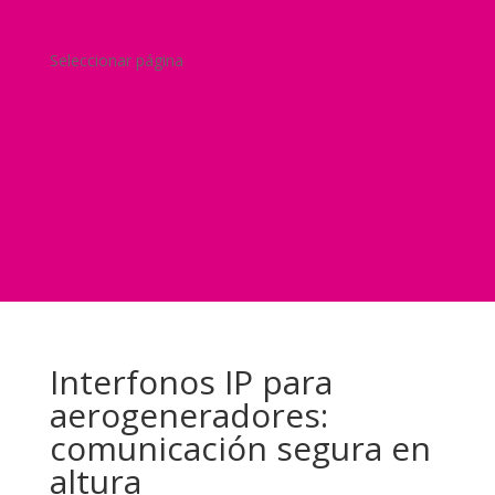
Blog
¿Y si nos pides un presupuesto?
Seleccionar página
Home
Nuestra historia
Servicios
Seguridad
Marketing
Telefonía Virtual
International Business
Blog
¿Y si nos pides un presupuesto?
Interfonos IP para
aerogeneradores:
comunicación segura en
altura