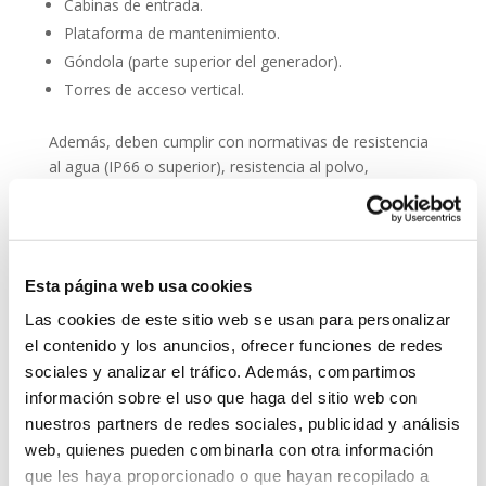
Cabinas de entrada.
Plataforma de mantenimiento.
Góndola (parte superior del generador).
Torres de acceso vertical.
Además, deben cumplir con normativas de resistencia
al agua (IP66 o superior), resistencia al polvo,
compatibilidad electromagnética y facilidad de
integración en sistemas SCADA.
Entre sus principales características técnicas destacan:
Esta página web usa cookies
Audio en alta definición (HD).
Las cookies de este sitio web se usan para personalizar
Reducción activa de ruido.
el contenido y los anuncios, ofrecer funciones de redes
Botones de emergencia o comunicación directa.
sociales y analizar el tráfico. Además, compartimos
Posibilidad de conexión con fibra óptica o redes
información sobre el uso que haga del sitio web con
móviles.
nuestros partners de redes sociales, publicidad y análisis
Alimentación PoE (Power over Ethernet) para
web, quienes pueden combinarla con otra información
simplificar el cableado.
que les haya proporcionado o que hayan recopilado a