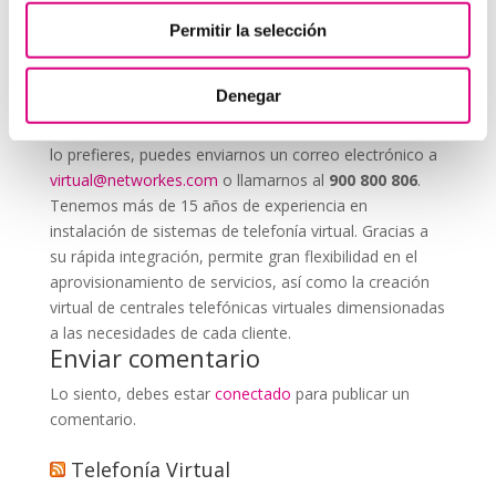
Permitir la selección
System Network, tu operadora de telefonía
virtual en España
Denegar
Desde
Telefonía Virtual Network
, te invitamos a
que nos permitas estudiar tu caso particular. Aunque si
lo prefieres, puedes enviarnos un correo electrónico a
virtual@networkes.com
o llamarnos al
900 800 806
.
Tenemos más de 15 años de experiencia en
instalación de sistemas de telefonía virtual. Gracias a
su rápida integración, permite gran flexibilidad en el
aprovisionamiento de servicios, así como la creación
virtual de centrales telefónicas virtuales dimensionadas
a las necesidades de cada cliente.
Enviar comentario
Lo siento, debes estar
conectado
para publicar un
comentario.
Telefonía Virtual