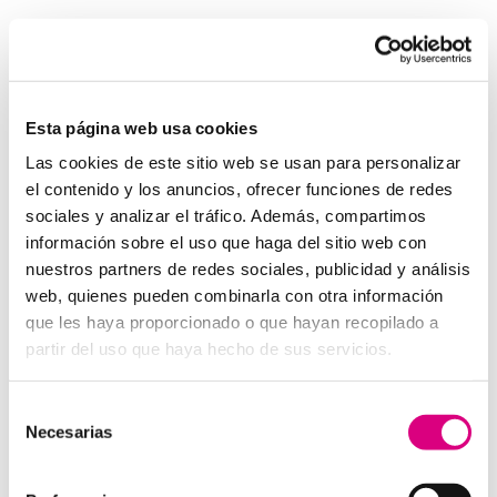
Invertir en un buen sistema de intercomunicación es
tan importante como asegurar una buena red eléctrica.
Los
interfonos IP para aerogeneradores
son una
pieza clave en la gestión moderna de parques eólicos.
Esta página web usa cookies
System Network, tu operadora de telefonía
Las cookies de este sitio web se usan para personalizar
virtual en España
el contenido y los anuncios, ofrecer funciones de redes
Desde
Telefonía Virtual Network
, te invitamos a
sociales y analizar el tráfico. Además, compartimos
que nos permitas estudiar tu caso particular. Aunque si
información sobre el uso que haga del sitio web con
lo prefieres, puedes enviarnos un correo electrónico a
nuestros partners de redes sociales, publicidad y análisis
virtual@networkes.com
o llamarnos al
900 800 806
.
web, quienes pueden combinarla con otra información
Tenemos más de 15 años de experiencia en
que les haya proporcionado o que hayan recopilado a
instalación de sistemas de telefonía virtual. Gracias a
partir del uso que haya hecho de sus servicios.
su rápida integración, permite gran flexibilidad en el
aprovisionamiento de servicios, así como la creación
Selección
virtual de centrales telefónicas virtuales dimensionadas
Necesarias
de
a las necesidades de cada cliente.
consentimiento