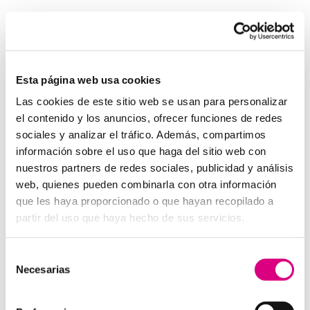
Invertir en un buen sistema de intercomunicación es
tan importante como asegurar una buena red eléctrica.
Los
interfonos IP para aerogeneradores
son una
pieza clave en la gestión moderna de parques eólicos.
Esta página web usa cookies
System Network, tu operadora de telefonía
Las cookies de este sitio web se usan para personalizar
virtual en España
el contenido y los anuncios, ofrecer funciones de redes
Desde
Telefonía Virtual Network
, te invitamos a
sociales y analizar el tráfico. Además, compartimos
que nos permitas estudiar tu caso particular. Aunque si
información sobre el uso que haga del sitio web con
lo prefieres, puedes enviarnos un correo electrónico a
nuestros partners de redes sociales, publicidad y análisis
virtual@networkes.com
o llamarnos al
900 800 806
.
web, quienes pueden combinarla con otra información
Tenemos más de 15 años de experiencia en
que les haya proporcionado o que hayan recopilado a
instalación de sistemas de telefonía virtual. Gracias a
partir del uso que haya hecho de sus servicios.
su rápida integración, permite gran flexibilidad en el
aprovisionamiento de servicios, así como la creación
Selección
virtual de centrales telefónicas virtuales dimensionadas
Necesarias
de
a las necesidades de cada cliente.
consentimiento