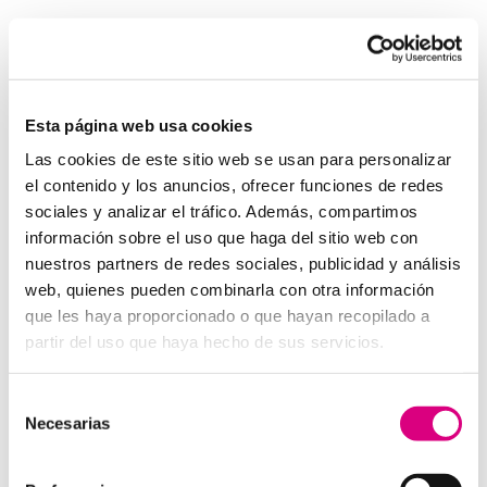
Invertir en un buen sistema de intercomunicación es
tan importante como asegurar una buena red eléctrica.
Los
interfonos IP para aerogeneradores
son una
pieza clave en la gestión moderna de parques eólicos.
Esta página web usa cookies
System Network, tu operadora de telefonía
Las cookies de este sitio web se usan para personalizar
virtual en España
el contenido y los anuncios, ofrecer funciones de redes
Desde
Telefonía Virtual Network
, te invitamos a
sociales y analizar el tráfico. Además, compartimos
que nos permitas estudiar tu caso particular. Aunque si
información sobre el uso que haga del sitio web con
lo prefieres, puedes enviarnos un correo electrónico a
nuestros partners de redes sociales, publicidad y análisis
virtual@networkes.com
o llamarnos al
900 800 806
.
web, quienes pueden combinarla con otra información
Tenemos más de 15 años de experiencia en
que les haya proporcionado o que hayan recopilado a
instalación de sistemas de telefonía virtual. Gracias a
partir del uso que haya hecho de sus servicios.
su rápida integración, permite gran flexibilidad en el
aprovisionamiento de servicios, así como la creación
Selección
virtual de centrales telefónicas virtuales dimensionadas
Necesarias
de
a las necesidades de cada cliente.
consentimiento