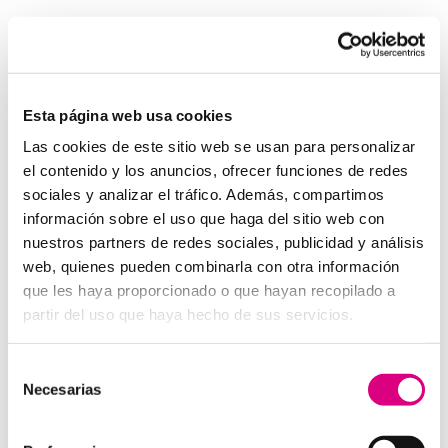
Invertir en un buen sistema de intercomunicación es
tan importante como asegurar una buena red eléctrica.
Los
interfonos IP para aerogeneradores
son una
pieza clave en la gestión moderna de parques eólicos.
Esta página web usa cookies
System Network, tu operadora de telefonía
Las cookies de este sitio web se usan para personalizar
virtual en España
el contenido y los anuncios, ofrecer funciones de redes
Desde
Telefonía Virtual Network
, te invitamos a
sociales y analizar el tráfico. Además, compartimos
que nos permitas estudiar tu caso particular. Aunque si
información sobre el uso que haga del sitio web con
lo prefieres, puedes enviarnos un correo electrónico a
nuestros partners de redes sociales, publicidad y análisis
virtual@networkes.com
o llamarnos al
900 800 806
.
web, quienes pueden combinarla con otra información
Tenemos más de 15 años de experiencia en
que les haya proporcionado o que hayan recopilado a
instalación de sistemas de telefonía virtual. Gracias a
partir del uso que haya hecho de sus servicios.
su rápida integración, permite gran flexibilidad en el
aprovisionamiento de servicios, así como la creación
Selección
virtual de centrales telefónicas virtuales dimensionadas
Necesarias
de
a las necesidades de cada cliente.
consentimiento