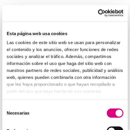
Invertir en un buen sistema de intercomunicación es
tan importante como asegurar una buena red eléctrica.
Los
interfonos IP para aerogeneradores
son una
pieza clave en la gestión moderna de parques eólicos.
Esta página web usa cookies
System Network, tu operadora de telefonía
Las cookies de este sitio web se usan para personalizar
virtual en España
el contenido y los anuncios, ofrecer funciones de redes
Desde
Telefonía Virtual Network
, te invitamos a
sociales y analizar el tráfico. Además, compartimos
que nos permitas estudiar tu caso particular. Aunque si
información sobre el uso que haga del sitio web con
lo prefieres, puedes enviarnos un correo electrónico a
nuestros partners de redes sociales, publicidad y análisis
virtual@networkes.com
o llamarnos al
900 800 806
.
web, quienes pueden combinarla con otra información
Tenemos más de 15 años de experiencia en
que les haya proporcionado o que hayan recopilado a
instalación de sistemas de telefonía virtual. Gracias a
partir del uso que haya hecho de sus servicios.
su rápida integración, permite gran flexibilidad en el
aprovisionamiento de servicios, así como la creación
Selección
virtual de centrales telefónicas virtuales dimensionadas
Necesarias
de
a las necesidades de cada cliente.
consentimiento