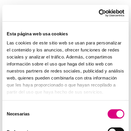
Invertir en un buen sistema de intercomunicación es
tan importante como asegurar una buena red eléctrica.
Los
interfonos IP para aerogeneradores
son una
pieza clave en la gestión moderna de parques eólicos.
Esta página web usa cookies
System Network, tu operadora de telefonía
Las cookies de este sitio web se usan para personalizar
virtual en España
el contenido y los anuncios, ofrecer funciones de redes
Desde
Telefonía Virtual Network
, te invitamos a
sociales y analizar el tráfico. Además, compartimos
que nos permitas estudiar tu caso particular. Aunque si
información sobre el uso que haga del sitio web con
lo prefieres, puedes enviarnos un correo electrónico a
nuestros partners de redes sociales, publicidad y análisis
virtual@networkes.com
o llamarnos al
900 800 806
.
web, quienes pueden combinarla con otra información
Tenemos más de 15 años de experiencia en
que les haya proporcionado o que hayan recopilado a
instalación de sistemas de telefonía virtual. Gracias a
partir del uso que haya hecho de sus servicios.
su rápida integración, permite gran flexibilidad en el
aprovisionamiento de servicios, así como la creación
Selección
virtual de centrales telefónicas virtuales dimensionadas
Necesarias
de
a las necesidades de cada cliente.
consentimiento