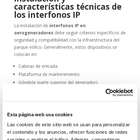
características técnicas de
los interfonos IP
La instalación de
interfonos IP en
aerogeneradores
debe seguir criterios específicos de
seguridad y compatibilidad con la infraestructura del
parque eólico. Generalmente, estos dispositivos se
colocan en:
Cabinas de entrada.
Plataforma de mantenimiento.
Góndola (parte superior del generador).
Torres de acceso vertical.
Además, deben cumplir con normativas de resistencia
al agua (IP66 o superior), resistencia al polvo,
Esta página web usa cookies
compatibilidad electromagnética y facilidad de
Las cookies de este sitio web se usan para personalizar
integración en sistemas SCADA.
el contenido y los anuncios, ofrecer funciones de redes
Entre sus principales características técnicas destacan:
sociales y analizar el tráfico. Además, compartimos