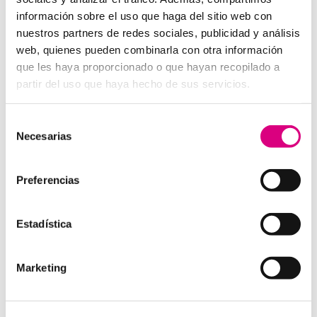
información sobre el uso que haga del sitio web con
Audio en alta definición (HD).
nuestros partners de redes sociales, publicidad y análisis
Reducción activa de ruido.
web, quienes pueden combinarla con otra información
Botones de emergencia o comunicación directa.
que les haya proporcionado o que hayan recopilado a
Posibilidad de conexión con fibra óptica o redes
partir del uso que haya hecho de sus servicios.
móviles.
Alimentación PoE (Power over Ethernet) para
Selección
simplificar el cableado.
Necesarias
de
consentimiento
Beneficios de implementar
Preferencias
interfonos IP en tus
aerogeneradores
Estadística
Seguridad operativa:
permite actuar rápidamente
ante incidencias, caídas o emergencias médicas.
Mejora de la eficiencia:
facilita la coordinación en
Marketing
tiempo real de tareas de mantenimiento o
inspección.