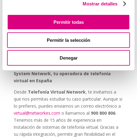
Durabilidad y fiabilidad:
diseñados para durar en
Mostrar detalles
entornos industriales sin mantenimiento constante.
Escalabilidad:
se pueden integrar fácilmente en
Permitir todas
proyectos nuevos o existentes.
Permitir la selección
Invertir en un buen sistema de intercomunicación es
tan importante como asegurar una buena red eléctrica.
Los
interfonos IP para aerogeneradores
son una
Denegar
pieza clave en la gestión moderna de parques eólicos.
System Network, tu operadora de telefonía
virtual en España
Desde
Telefonía Virtual Network
, te invitamos a
que nos permitas estudiar tu caso particular. Aunque si
lo prefieres, puedes enviarnos un correo electrónico a
virtual@networkes.com
o llamarnos al
900 800 806
.
Tenemos más de 15 años de experiencia en
instalación de sistemas de telefonía virtual. Gracias a
su rápida integración, permite gran flexibilidad en el