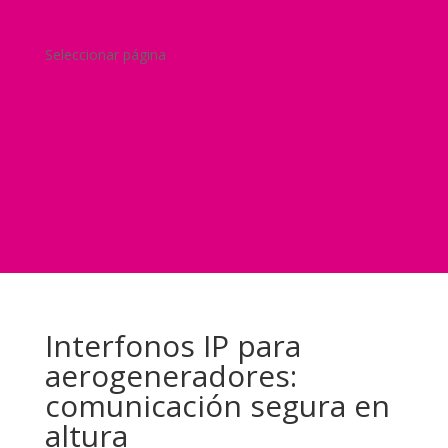
Blog
¿Y si nos pides un presupuesto?
Seleccionar página
Home
Nuestra historia
Servicios
Seguridad
Marketing
Telefonía Virtual
International Business
Blog
¿Y si nos pides un presupuesto?
Interfonos IP para
aerogeneradores:
comunicación segura en
altura