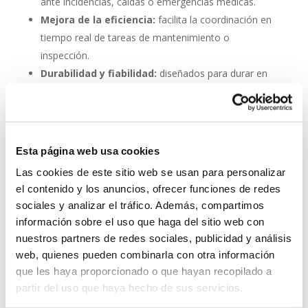
ante incidencias, caídas o emergencias médicas.
Mejora de la eficiencia:
facilita la coordinación en
tiempo real de tareas de mantenimiento o
inspección.
Durabilidad y fiabilidad:
diseñados para durar en
entornos industriales sin mantenimiento constante.
Escalabilidad:
se pueden integrar fácilmente en
proyectos nuevos o existentes.
Esta página web usa cookies
Invertir en un buen sistema de intercomunicación es
Las cookies de este sitio web se usan para personalizar
tan importante como asegurar una buena red eléctrica.
el contenido y los anuncios, ofrecer funciones de redes
Los
interfonos IP para aerogeneradores
son una
sociales y analizar el tráfico. Además, compartimos
pieza clave en la gestión moderna de parques eólicos.
información sobre el uso que haga del sitio web con
System Network, tu operadora de telefonía
nuestros partners de redes sociales, publicidad y análisis
virtual en España
web, quienes pueden combinarla con otra información
que les haya proporcionado o que hayan recopilado a
Desde
Telefonía Virtual Network
, te invitamos a
partir del uso que haya hecho de sus servicios.
que nos permitas estudiar tu caso particular. Aunque si
lo prefieres, puedes enviarnos un correo electrónico a