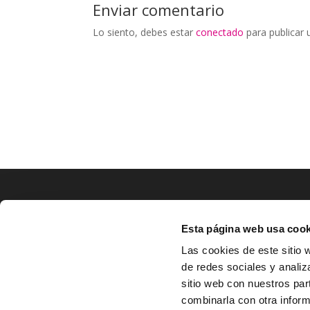
Enviar comentario
Lo siento, debes estar
conectado
para publicar 
LOCALIZACIÓN
Esta página web usa cook
CO
Las cookies de este sitio 
de redes sociales y analiz
^
Av. Zaragoza, Nº37, 1ºB,

sitio web con nuestros par
31500 Tudela, Navarra

combinarla con otra inform