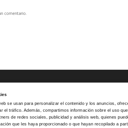
un comentario.
ies
NTACTO
POLÍTICAS LEGALES
web se usan para personalizar el contenido y los anuncios, ofrec
ar el tráfico. Además, compartimos información sobre el uso que
Tel.: (+34) 900 800 806
^
Aviso Legal
tners de redes sociales, publicidad y análisis web, quienes pue
HOLA@GRUPO-
^
Política de Privacidad
ación que les haya proporcionado o que hayan recopilado a parti