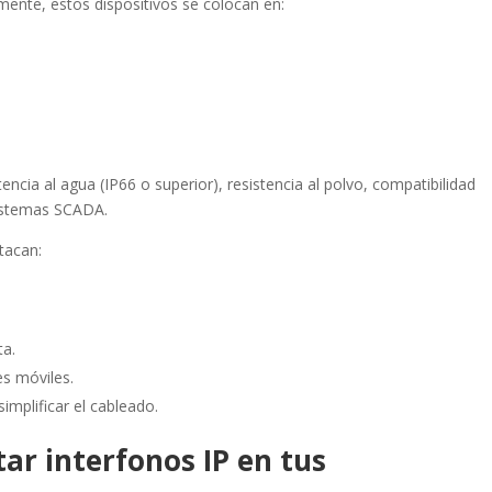
lmente, estos dispositivos se colocan en:
cia al agua (IP66 o superior), resistencia al polvo, compatibilidad
sistemas SCADA.
stacan:
ta.
es móviles.
implificar el cableado.
ar interfonos IP en tus