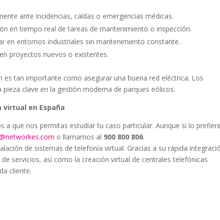
mente ante incidencias, caídas o emergencias médicas.
ción en tiempo real de tareas de mantenimiento o inspección.
r en entornos industriales sin mantenimiento constante.
en proyectos nuevos o existentes.
ón es tan importante como asegurar una buena red eléctrica. Los
 pieza clave en la gestión moderna de parques eólicos.
 virtual en España
os a que nos permitas estudiar tu caso particular. Aunque si lo prefier
al@networkes.com
o llamarnos al
900 800 806
.
ción de sistemas de telefonía virtual. Gracias a su rápida integraci
 de servicios, así como la creación virtual de centrales telefónicas
a cliente.