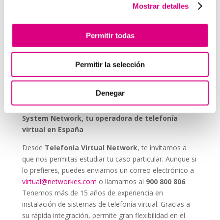
Durabilidad y fiabilidad:
diseñados para durar en
Mostrar detalles
entornos industriales sin mantenimiento constante.
Escalabilidad:
se pueden integrar fácilmente en
Permitir todas
proyectos nuevos o existentes.
Permitir la selección
Invertir en un buen sistema de intercomunicación es
tan importante como asegurar una buena red eléctrica.
Los
interfonos IP para aerogeneradores
son una
Denegar
pieza clave en la gestión moderna de parques eólicos.
System Network, tu operadora de telefonía
virtual en España
Desde
Telefonía Virtual Network
, te invitamos a
que nos permitas estudiar tu caso particular. Aunque si
lo prefieres, puedes enviarnos un correo electrónico a
virtual@networkes.com
o llamarnos al
900 800 806
.
Tenemos más de 15 años de experiencia en
instalación de sistemas de telefonía virtual. Gracias a
su rápida integración, permite gran flexibilidad en el