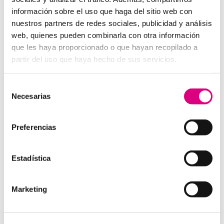
información sobre el uso que haga del sitio web con
Audio en alta definición (HD).
nuestros partners de redes sociales, publicidad y análisis
Reducción activa de ruido.
web, quienes pueden combinarla con otra información
Botones de emergencia o comunicación directa.
que les haya proporcionado o que hayan recopilado a
Posibilidad de conexión con fibra óptica o redes
partir del uso que haya hecho de sus servicios.
móviles.
Alimentación PoE (Power over Ethernet) para
Selección
simplificar el cableado.
Necesarias
de
consentimiento
Beneficios de implementar
Preferencias
interfonos IP en tus
aerogeneradores
Estadística
Seguridad operativa:
permite actuar rápidamente
ante incidencias, caídas o emergencias médicas.
Mejora de la eficiencia:
facilita la coordinación en
Marketing
tiempo real de tareas de mantenimiento o
inspección.