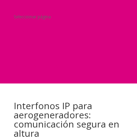
Blog
¿Y si nos pides un presupuesto?
Seleccionar página
Home
Nuestra historia
Servicios
Seguridad
Marketing
Telefonía Virtual
International Business
Blog
¿Y si nos pides un presupuesto?
Interfonos IP para
aerogeneradores:
comunicación segura en
altura