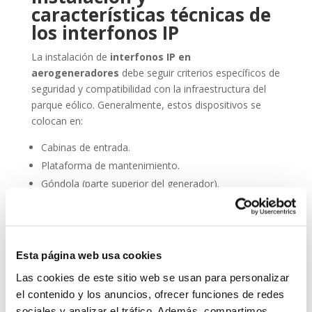
características técnicas de
los interfonos IP
La instalación de
interfonos IP en
aerogeneradores
debe seguir criterios específicos de
seguridad y compatibilidad con la infraestructura del
parque eólico. Generalmente, estos dispositivos se
colocan en:
Cabinas de entrada.
Plataforma de mantenimiento.
Góndola (parte superior del generador).
Torres de acceso vertical.
Además, deben cumplir con normativas de resistencia
al agua (IP66 o superior), resistencia al polvo,
Esta página web usa cookies
compatibilidad electromagnética y facilidad de
Las cookies de este sitio web se usan para personalizar
integración en sistemas SCADA.
el contenido y los anuncios, ofrecer funciones de redes
Entre sus principales características técnicas destacan:
sociales y analizar el tráfico. Además, compartimos