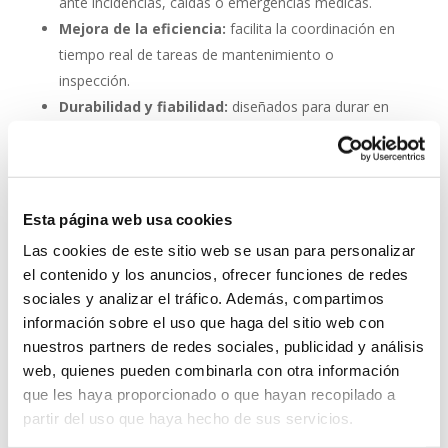
ante incidencias, caídas o emergencias médicas.
Mejora de la eficiencia:
facilita la coordinación en
tiempo real de tareas de mantenimiento o
inspección.
Durabilidad y fiabilidad:
diseñados para durar en
entornos industriales sin mantenimiento constante.
Escalabilidad:
se pueden integrar fácilmente en
proyectos nuevos o existentes.
Esta página web usa cookies
Invertir en un buen sistema de intercomunicación es
Las cookies de este sitio web se usan para personalizar
tan importante como asegurar una buena red eléctrica.
el contenido y los anuncios, ofrecer funciones de redes
Los
interfonos IP para aerogeneradores
son una
sociales y analizar el tráfico. Además, compartimos
pieza clave en la gestión moderna de parques eólicos.
información sobre el uso que haga del sitio web con
System Network, tu operadora de telefonía
nuestros partners de redes sociales, publicidad y análisis
virtual en España
web, quienes pueden combinarla con otra información
que les haya proporcionado o que hayan recopilado a
Desde
Telefonía Virtual Network
, te invitamos a
partir del uso que haya hecho de sus servicios.
que nos permitas estudiar tu caso particular. Aunque si
lo prefieres, puedes enviarnos un correo electrónico a