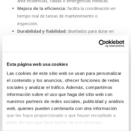
ante incidencias, caídas o emergencias médicas.
Mejora de la eficiencia:
facilita la coordinación en
tiempo real de tareas de mantenimiento o
inspección.
Durabilidad y fiabilidad:
diseñados para durar en
entornos industriales sin mantenimiento constante.
Escalabilidad:
se pueden integrar fácilmente en
proyectos nuevos o existentes.
Esta página web usa cookies
Invertir en un buen sistema de intercomunicación es
Las cookies de este sitio web se usan para personalizar
tan importante como asegurar una buena red eléctrica.
el contenido y los anuncios, ofrecer funciones de redes
Los
interfonos IP para aerogeneradores
son una
sociales y analizar el tráfico. Además, compartimos
pieza clave en la gestión moderna de parques eólicos.
información sobre el uso que haga del sitio web con
System Network, tu operadora de telefonía
nuestros partners de redes sociales, publicidad y análisis
virtual en España
web, quienes pueden combinarla con otra información
que les haya proporcionado o que hayan recopilado a
Desde
Telefonía Virtual Network
, te invitamos a
partir del uso que haya hecho de sus servicios.
que nos permitas estudiar tu caso particular. Aunque si
lo prefieres, puedes enviarnos un correo electrónico a