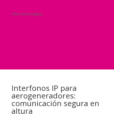
Blog
¿Y si nos pides un presupuesto?
Seleccionar página
Home
Nuestra historia
Servicios
Seguridad
Marketing
Telefonía Virtual
International Business
Blog
¿Y si nos pides un presupuesto?
Interfonos IP para
aerogeneradores:
comunicación segura en
altura