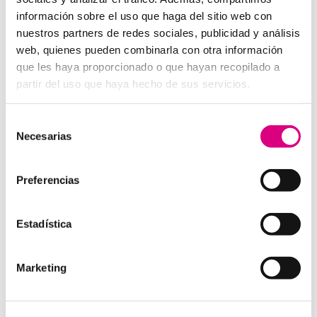
información sobre el uso que haga del sitio web con
Audio en alta definición (HD).
nuestros partners de redes sociales, publicidad y análisis
Reducción activa de ruido.
web, quienes pueden combinarla con otra información
Botones de emergencia o comunicación directa.
que les haya proporcionado o que hayan recopilado a
Posibilidad de conexión con fibra óptica o redes
partir del uso que haya hecho de sus servicios.
móviles.
Alimentación PoE (Power over Ethernet) para
Selección
simplificar el cableado.
Necesarias
de
consentimiento
Beneficios de implementar
Preferencias
interfonos IP en tus
aerogeneradores
Estadística
Seguridad operativa:
permite actuar rápidamente
ante incidencias, caídas o emergencias médicas.
Mejora de la eficiencia:
facilita la coordinación en
Marketing
tiempo real de tareas de mantenimiento o
inspección.