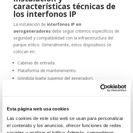
características técnicas de
los interfonos IP
La instalación de
interfonos IP en
aerogeneradores
debe seguir criterios específicos de
seguridad y compatibilidad con la infraestructura del
parque eólico. Generalmente, estos dispositivos se
colocan en:
Cabinas de entrada.
Plataforma de mantenimiento.
Góndola (parte superior del generador).
Torres de acceso vertical.
Además, deben cumplir con normativas de resistencia
al agua (IP66 o superior), resistencia al polvo,
Esta página web usa cookies
compatibilidad electromagnética y facilidad de
Las cookies de este sitio web se usan para personalizar
integración en sistemas SCADA.
el contenido y los anuncios, ofrecer funciones de redes
Entre sus principales características técnicas destacan:
sociales y analizar el tráfico. Además, compartimos