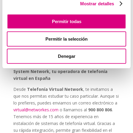
Durabilidad y fiabilidad:
diseñados para durar en
Mostrar detalles
entornos industriales sin mantenimiento constante.
Escalabilidad:
se pueden integrar fácilmente en
Permitir todas
proyectos nuevos o existentes.
Permitir la selección
Invertir en un buen sistema de intercomunicación es
tan importante como asegurar una buena red eléctrica.
Los
interfonos IP para aerogeneradores
son una
Denegar
pieza clave en la gestión moderna de parques eólicos.
System Network, tu operadora de telefonía
virtual en España
Desde
Telefonía Virtual Network
, te invitamos a
que nos permitas estudiar tu caso particular. Aunque si
lo prefieres, puedes enviarnos un correo electrónico a
virtual@networkes.com
o llamarnos al
900 800 806
.
Tenemos más de 15 años de experiencia en
instalación de sistemas de telefonía virtual. Gracias a
su rápida integración, permite gran flexibilidad en el