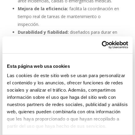
ante incidencias, caídas o emergencias médicas.
Mejora de la eficiencia:
facilita la coordinación en
tiempo real de tareas de mantenimiento o
inspección.
Durabilidad y fiabilidad:
diseñados para durar en
entornos industriales sin mantenimiento constante.
Escalabilidad:
se pueden integrar fácilmente en
proyectos nuevos o existentes.
Esta página web usa cookies
Invertir en un buen sistema de intercomunicación es
Las cookies de este sitio web se usan para personalizar
tan importante como asegurar una buena red eléctrica.
el contenido y los anuncios, ofrecer funciones de redes
Los
interfonos IP para aerogeneradores
son una
sociales y analizar el tráfico. Además, compartimos
pieza clave en la gestión moderna de parques eólicos.
información sobre el uso que haga del sitio web con
System Network, tu operadora de telefonía
nuestros partners de redes sociales, publicidad y análisis
virtual en España
web, quienes pueden combinarla con otra información
que les haya proporcionado o que hayan recopilado a
Desde
Telefonía Virtual Network
, te invitamos a
partir del uso que haya hecho de sus servicios.
que nos permitas estudiar tu caso particular. Aunque si
lo prefieres, puedes enviarnos un correo electrónico a