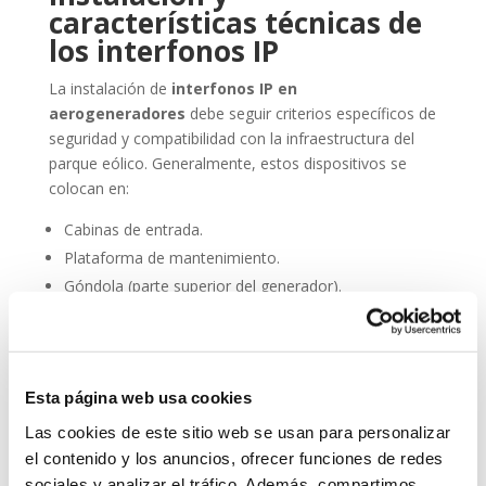
características técnicas de
los interfonos IP
La instalación de
interfonos IP en
aerogeneradores
debe seguir criterios específicos de
seguridad y compatibilidad con la infraestructura del
parque eólico. Generalmente, estos dispositivos se
colocan en:
Cabinas de entrada.
Plataforma de mantenimiento.
Góndola (parte superior del generador).
Torres de acceso vertical.
Además, deben cumplir con normativas de resistencia
al agua (IP66 o superior), resistencia al polvo,
Esta página web usa cookies
compatibilidad electromagnética y facilidad de
Las cookies de este sitio web se usan para personalizar
integración en sistemas SCADA.
el contenido y los anuncios, ofrecer funciones de redes
Entre sus principales características técnicas destacan:
sociales y analizar el tráfico. Además, compartimos