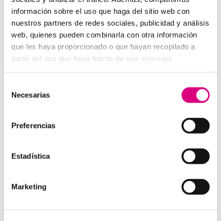
información sobre el uso que haga del sitio web con
Audio en alta definición (HD).
nuestros partners de redes sociales, publicidad y análisis
Reducción activa de ruido.
web, quienes pueden combinarla con otra información
Botones de emergencia o comunicación directa.
que les haya proporcionado o que hayan recopilado a
Posibilidad de conexión con fibra óptica o redes
partir del uso que haya hecho de sus servicios.
móviles.
Alimentación PoE (Power over Ethernet) para
Selección
simplificar el cableado.
Necesarias
de
consentimiento
Beneficios de implementar
Preferencias
interfonos IP en tus
aerogeneradores
Estadística
Seguridad operativa:
permite actuar rápidamente
ante incidencias, caídas o emergencias médicas.
Mejora de la eficiencia:
facilita la coordinación en
Marketing
tiempo real de tareas de mantenimiento o
inspección.