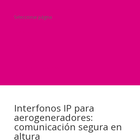
Blog
¿Y si nos pides un presupuesto?
Seleccionar página
Home
Nuestra historia
Servicios
Seguridad
Marketing
Telefonía Virtual
International Business
Blog
¿Y si nos pides un presupuesto?
Interfonos IP para
aerogeneradores:
comunicación segura en
altura