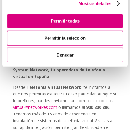
Durabilidad y fiabilidad:
diseñados para durar en
Mostrar detalles
entornos industriales sin mantenimiento constante.
Escalabilidad:
se pueden integrar fácilmente en
Permitir todas
proyectos nuevos o existentes.
Permitir la selección
Invertir en un buen sistema de intercomunicación es
tan importante como asegurar una buena red eléctrica.
Los
interfonos IP para aerogeneradores
son una
Denegar
pieza clave en la gestión moderna de parques eólicos.
System Network, tu operadora de telefonía
virtual en España
Desde
Telefonía Virtual Network
, te invitamos a
que nos permitas estudiar tu caso particular. Aunque si
lo prefieres, puedes enviarnos un correo electrónico a
virtual@networkes.com
o llamarnos al
900 800 806
.
Tenemos más de 15 años de experiencia en
instalación de sistemas de telefonía virtual. Gracias a
su rápida integración, permite gran flexibilidad en el