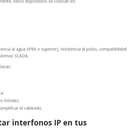
lmente, estos dispositivos se colocan en:
cia al agua (IP66 o superior), resistencia al polvo, compatibilidad
sistemas SCADA.
stacan:
ta.
es móviles.
implificar el cableado.
ar interfonos IP en tus