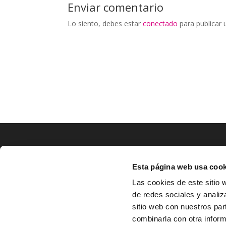
Enviar comentario
Lo siento, debes estar
conectado
para publicar 
LOCALIZACIÓN
Esta página web usa cook
CO
Las cookies de este sitio 
de redes sociales y analiz
^
Av. Zaragoza, Nº37, 1ºB,

sitio web con nuestros par
31500 Tudela, Navarra

combinarla con otra inform