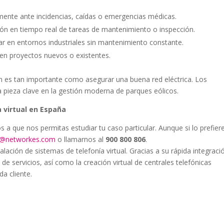
mente ante incidencias, caídas o emergencias médicas.
ción en tiempo real de tareas de mantenimiento o inspección.
r en entornos industriales sin mantenimiento constante.
en proyectos nuevos o existentes.
ón es tan importante como asegurar una buena red eléctrica. Los
 pieza clave en la gestión moderna de parques eólicos.
 virtual en España
os a que nos permitas estudiar tu caso particular. Aunque si lo prefier
al@networkes.com
o llamarnos al
900 800 806
.
ción de sistemas de telefonía virtual. Gracias a su rápida integraci
 de servicios, así como la creación virtual de centrales telefónicas
a cliente.