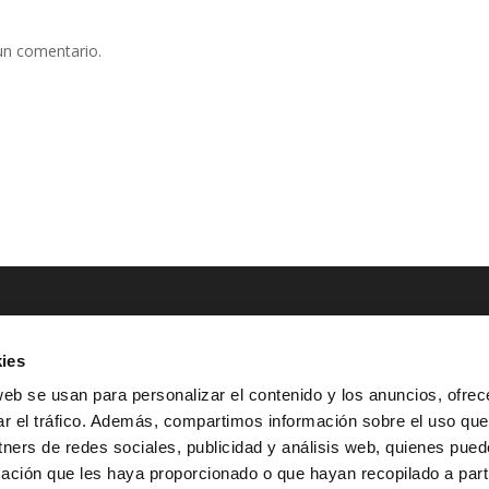
un comentario.
ies
NTACTO
POLÍTICAS LEGALES
web se usan para personalizar el contenido y los anuncios, ofrec
ar el tráfico. Además, compartimos información sobre el uso que
Tel.: (+34) 900 800 806
^
Aviso Legal
tners de redes sociales, publicidad y análisis web, quienes pue
HOLA@GRUPO-
^
Política de Privacidad
ación que les haya proporcionado o que hayan recopilado a parti