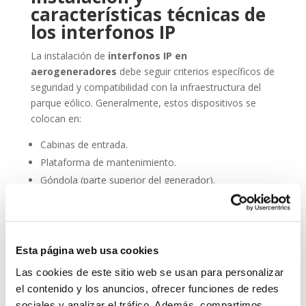
características técnicas de
los interfonos IP
La instalación de
interfonos IP en
aerogeneradores
debe seguir criterios específicos de
seguridad y compatibilidad con la infraestructura del
parque eólico. Generalmente, estos dispositivos se
colocan en:
Cabinas de entrada.
Plataforma de mantenimiento.
Góndola (parte superior del generador).
Torres de acceso vertical.
Además, deben cumplir con normativas de resistencia
al agua (IP66 o superior), resistencia al polvo,
Esta página web usa cookies
compatibilidad electromagnética y facilidad de
Las cookies de este sitio web se usan para personalizar
integración en sistemas SCADA.
el contenido y los anuncios, ofrecer funciones de redes
Entre sus principales características técnicas destacan:
sociales y analizar el tráfico. Además, compartimos