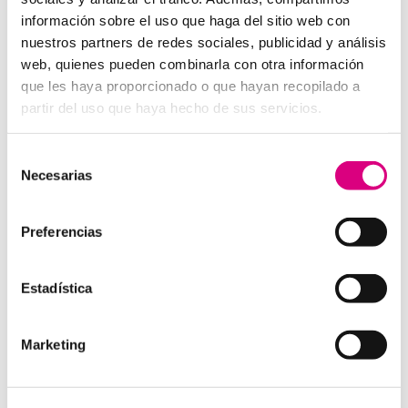
información sobre el uso que haga del sitio web con
Audio en alta definición (HD).
nuestros partners de redes sociales, publicidad y análisis
Reducción activa de ruido.
web, quienes pueden combinarla con otra información
Botones de emergencia o comunicación directa.
que les haya proporcionado o que hayan recopilado a
Posibilidad de conexión con fibra óptica o redes
partir del uso que haya hecho de sus servicios.
móviles.
Alimentación PoE (Power over Ethernet) para
Selección
simplificar el cableado.
Necesarias
de
consentimiento
Beneficios de implementar
Preferencias
interfonos IP en tus
aerogeneradores
Estadística
Seguridad operativa:
permite actuar rápidamente
ante incidencias, caídas o emergencias médicas.
Mejora de la eficiencia:
facilita la coordinación en
Marketing
tiempo real de tareas de mantenimiento o
inspección.