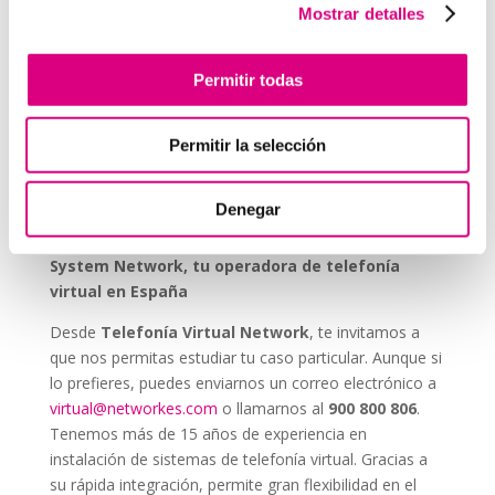
Durabilidad y fiabilidad:
diseñados para durar en
Mostrar detalles
entornos industriales sin mantenimiento constante.
Escalabilidad:
se pueden integrar fácilmente en
Permitir todas
proyectos nuevos o existentes.
Permitir la selección
Invertir en un buen sistema de intercomunicación es
tan importante como asegurar una buena red eléctrica.
Los
interfonos IP para aerogeneradores
son una
Denegar
pieza clave en la gestión moderna de parques eólicos.
System Network, tu operadora de telefonía
virtual en España
Desde
Telefonía Virtual Network
, te invitamos a
que nos permitas estudiar tu caso particular. Aunque si
lo prefieres, puedes enviarnos un correo electrónico a
virtual@networkes.com
o llamarnos al
900 800 806
.
Tenemos más de 15 años de experiencia en
instalación de sistemas de telefonía virtual. Gracias a
su rápida integración, permite gran flexibilidad en el