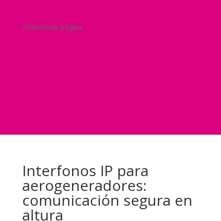
Blog
¿Y si nos pides un presupuesto?
Seleccionar página
Home
Nuestra historia
Servicios
Seguridad
Marketing
Telefonía Virtual
International Business
Blog
¿Y si nos pides un presupuesto?
Interfonos IP para
aerogeneradores:
comunicación segura en
altura