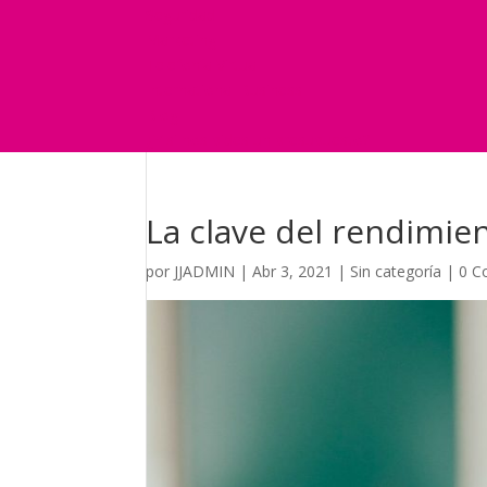
Seguridad
Marketing
Telefonía Virtual
International Business
Blog
¿Y si nos pides un presupuesto?
La clave del rendimient
por
JJADMIN
|
Abr 3, 2021
|
Sin categoría
|
0 C