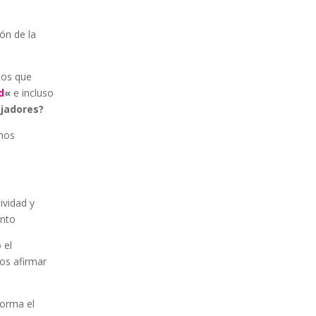
ón de la
tos que
d
«
e incluso
ajadores?
chos
ividad y
ento
 el
os afirmar
forma el