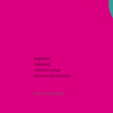
Home
Nuestra historia
Servicios
Seguridad
Marketing
Telefonía Virtual
International Business
Blog
¿Y si nos pides un presupuesto?
Seleccionar página
Home
Nuestra historia
Servicios