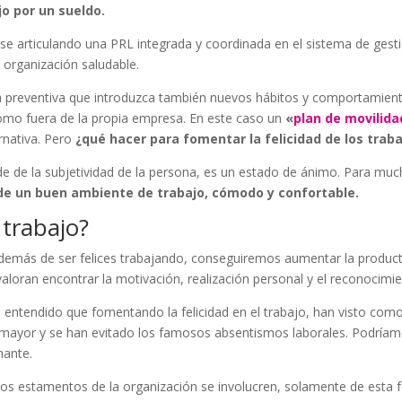
o por un sueldo.
rse articulando una PRL integrada y coordinada en el sistema de gesti
a organización saludable.
gia preventiva que introduzca también nuevos hábitos y comportamien
como fuera de la propia empresa. En este caso un
«
plan de movilida
rnativa. Pero
¿qué hacer para fomentar la felicidad de los trab
nde de la subjetividad de la persona, es un estado de ánimo. Para mu
 de un buen ambiente de trabajo, cómodo y confortable.
 trabajo?
además de ser felices trabajando, conseguiremos aumentar la product
valoran encontrar la motivación, realización personal y el reconocimi
entendido que fomentando la felicidad en el trabajo, han visto como
 mayor y se han evitado los famosos absentismos laborales. Podríam
nante.
s estamentos de la organización se involucren, solamente de esta 