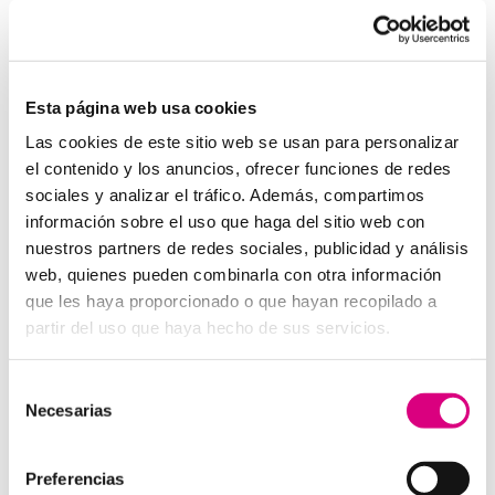
Herramientas de marketing digital que toda empresa
debe utilizar en 2025
Los beneficios de la telefonía virtual para empresas de
energía renovable
Esta página web usa cookies
Estrategias de Marketing Digital para Pymes
Las cookies de este sitio web se usan para personalizar
el contenido y los anuncios, ofrecer funciones de redes
Cómo crear un Plan de Marketing efectivo
sociales y analizar el tráfico. Además, compartimos
10 consejos para optimizar la velocidad de carga de tu
información sobre el uso que haga del sitio web con
web
nuestros partners de redes sociales, publicidad y análisis
web, quienes pueden combinarla con otra información
Seguridad
que les haya proporcionado o que hayan recopilado a
Autenticación de dos factores (2FA): una capa
partir del uso que haya hecho de sus servicios.
adicional de seguridad
Vacaciones y ciberseguridad: cómo proteger tus
Selección
dispositivos cuando desconectas
Necesarias
de
Phishing y ataques de ingeniería social: cómo
consentimiento
protegerse
Preferencias
Cómo proteger tu privacidad en las redes sociales