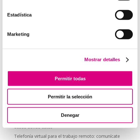
Los primeros antivirus: Una mirada retrospectiva
Estadística
El auge de las noticias falsas
Cómo evitar el fraude en línea con protección
Marketing
cibernética
Ciberseguridad para Niños y Adolescentes: Consejos
para Padres
Mostrar detalles
La importancia de la seguridad cibernética de tu
empresa
Los Botnets: El ejército oculto de ciberdelincuentes
Permitir todas
Ingeniería
Permitir la selección
Telefonía virtual para el trabajo remoto: comunícate
desde donde estés
Denegar
Telefonía virtual para el trabajo remoto: comunícate
desde donde estés
Telefonía virtual para el trabajo remoto: comunícate