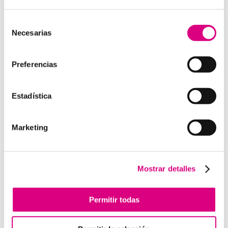
15 años de experiencia, disponemos de un equipo de
profesionales especializados para cada área de
Selección
Necesarias
negocio.
Telefonía Virtual, Antivirus y Seguridad,
de
Marketing 2.0, Obras y Proyecto e International
consentimiento
Business
; siempre con las garantías de un trabajo
Preferencias
excelente.
Puedes contactar con nosotros en el
900 800 806
o a
Estadística
través de nuestro email:
hola@grupo-system.com
Marketing
Enviar comentario
Mostrar detalles
Lo siento, debes estar
conectado
para publicar un
comentario.
Permitir todas