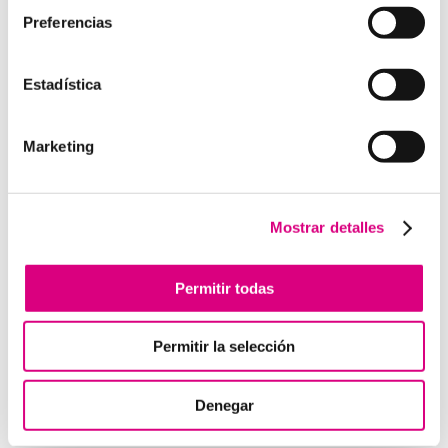
Preferencias
Estadística
Enviar comentario
Lo siento, debes estar
conectado
para publicar un
Marketing
comentario.
Mostrar detalles
Telefonía Virtual
Interfonos IP para aerogeneradores: comunicación
Permitir todas
segura en altura
Telefonía virtual para el trabajo remoto: comunícate
Permitir la selección
desde donde estés
Tendencias actuales en marketing y publicidad que
debes aplicar en tu plan de marketing
Denegar
Centralitas virtuales: una solución para la gestión de