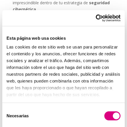
imprescindible dentro de tu estrategia de
seguridad
cibernética
.
ESET NOD 32 ofrece versiones adaptadas para
entornos empresariales, con consolas de
administración remota y escaneos programados. De
Esta página web usa cookies
este modo, puedes garantizar que todos los
dispositivos de tu red estén seguros, actualizados y
Las cookies de este sitio web se usan para personalizar
libres de amenazas.
el contenido y los anuncios, ofrecer funciones de redes
sociales y analizar el tráfico. Además, compartimos
Grupo-System, ¿Quiénes somos?
En
System Network Communication
, con más de
información sobre el uso que haga del sitio web con
15 años de experiencia, disponemos de un equipo de
nuestros partners de redes sociales, publicidad y análisis
profesionales especializados para cada área de
web, quienes pueden combinarla con otra información
negocio.
Telefonía Virtual, Antivirus y Seguridad,
que les haya proporcionado o que hayan recopilado a
Marketing 2.0, Obras y Proyecto e International
partir del uso que haya hecho de sus servicios.
Business
; siempre con las garantías de un trabajo
excelente.
Selección
Necesarias
Puedes contactar con nosotros en el
900 800 806
o a
de
través de nuestro email:
hola@grupo-system.com
consentimiento