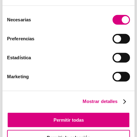
15 años de experiencia, disponemos de un equipo de
profesionales especializados para cada área de
Selección
Necesarias
negocio.
Telefonía Virtual, Antivirus y Seguridad,
de
Marketing 2.0, Obras y Proyecto e International
consentimiento
Business
; siempre con las garantías de un trabajo
Preferencias
excelente.
Puedes contactar con nosotros en el
900 800 806
o a
Estadística
través de nuestro email:
hola@grupo-system.com
Marketing
Enviar comentario
Mostrar detalles
Lo siento, debes estar
conectado
para publicar un
comentario.
Permitir todas