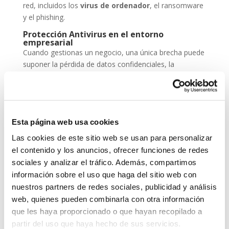
red, incluidos los
virus de ordenador
, el ransomware
y el phishing.
Protección Antivirus en el entorno
empresarial
Cuando gestionas un negocio, una única brecha puede
suponer la pérdida de datos confidenciales, la
paralización de servicios y un daño irreparable a la
reputación. Por eso, la
protección antivirus
no
puede ser una opción, sino una inversión
imprescindible dentro de tu estrategia de
seguridad
Esta página web usa cookies
cibernética
.
Las cookies de este sitio web se usan para personalizar
ESET NOD 32 ofrece versiones adaptadas para
el contenido y los anuncios, ofrecer funciones de redes
entornos empresariales, con consolas de
sociales y analizar el tráfico. Además, compartimos
administración remota y escaneos programados. De
información sobre el uso que haga del sitio web con
este modo, puedes garantizar que todos los
nuestros partners de redes sociales, publicidad y análisis
dispositivos de tu red estén seguros, actualizados y
web, quienes pueden combinarla con otra información
libres de amenazas.
que les haya proporcionado o que hayan recopilado a
Grupo-System, ¿Quiénes somos?
partir del uso que haya hecho de sus servicios.
En
System Network Communication
, con más de