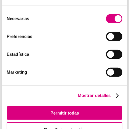
15 años de experiencia, disponemos de un equipo de
profesionales especializados para cada área de
Selección
Necesarias
negocio.
Telefonía Virtual, Antivirus y Seguridad,
de
Marketing 2.0, Obras y Proyecto e International
consentimiento
Business
; siempre con las garantías de un trabajo
Preferencias
excelente.
Puedes contactar con nosotros en el
900 800 806
o a
Estadística
través de nuestro email:
hola@grupo-system.com
Marketing
Enviar comentario
Mostrar detalles
Lo siento, debes estar
conectado
para publicar un
comentario.
Permitir todas