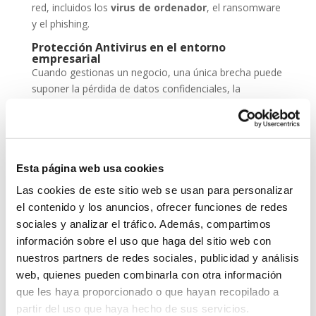
red, incluidos los
virus de ordenador
, el ransomware
y el phishing.
Protección Antivirus en el entorno
empresarial
Cuando gestionas un negocio, una única brecha puede
suponer la pérdida de datos confidenciales, la
paralización de servicios y un daño irreparable a la
reputación. Por eso, la
protección antivirus
no
puede ser una opción, sino una inversión
imprescindible dentro de tu estrategia de
seguridad
Esta página web usa cookies
cibernética
.
Las cookies de este sitio web se usan para personalizar
ESET NOD 32 ofrece versiones adaptadas para
el contenido y los anuncios, ofrecer funciones de redes
entornos empresariales, con consolas de
sociales y analizar el tráfico. Además, compartimos
administración remota y escaneos programados. De
información sobre el uso que haga del sitio web con
este modo, puedes garantizar que todos los
nuestros partners de redes sociales, publicidad y análisis
dispositivos de tu red estén seguros, actualizados y
web, quienes pueden combinarla con otra información
libres de amenazas.
que les haya proporcionado o que hayan recopilado a
Grupo-System, ¿Quiénes somos?
partir del uso que haya hecho de sus servicios.
En
System Network Communication
, con más de