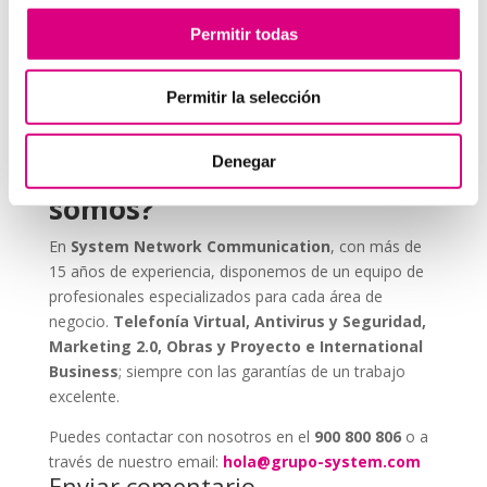
ESET NOD 32 ofrece versiones adaptadas para
Permitir todas
entornos empresariales, con consolas de
administración remota y escaneos programados. De
este modo, puedes garantizar que todos los
Permitir la selección
dispositivos de tu red estén seguros, actualizados y
libres de amenazas.
Denegar
Grupo-System, ¿Quiénes
somos?
En
System Network Communication
, con más de
15 años de experiencia, disponemos de un equipo de
profesionales especializados para cada área de
negocio.
Telefonía Virtual, Antivirus y Seguridad,
Marketing 2.0, Obras y Proyecto e International
Business
; siempre con las garantías de un trabajo
excelente.
Puedes contactar con nosotros en el
900 800 806
o a
través de nuestro email:
hola@grupo-system.com
Enviar comentario