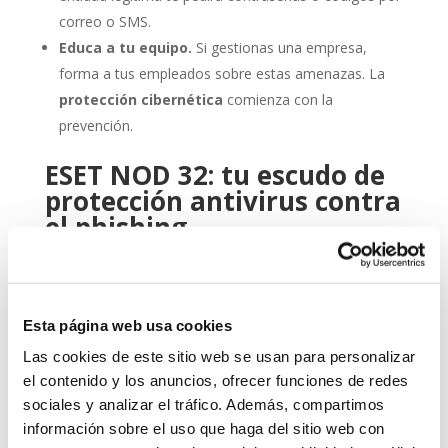
correo o SMS.
Educa a tu equipo.
Si gestionas una empresa,
forma a tus empleados sobre estas amenazas. La
protección cibernética
comienza con la
prevención.
ESET NOD 32: tu escudo de
protección antivirus contra
el phishing
Aquí es donde entra en juego una herramienta
profesional como
ESET NOD 32
. Este
antivirus
ha
sido diseñado para ofrecerte un equilibrio óptimo entre
Esta página web usa cookies
rendimiento, facilidad de uso y detección avanzada de
amenazas.
Las cookies de este sitio web se usan para personalizar
el contenido y los anuncios, ofrecer funciones de redes
Gracias a sus capacidades heurísticas y su protección
sociales y analizar el tráfico. Además, compartimos
en tiempo real, ESET NOD 32 detecta y bloquea
información sobre el uso que haga del sitio web con
intentos de phishing antes de que puedan causarte