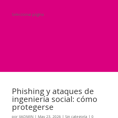
Blog
¿Y si nos pides un presupuesto?
Seleccionar página
Home
Nuestra historia
Servicios
Seguridad
Marketing
Telefonía Virtual
International Business
Blog
¿Y si nos pides un presupuesto?
Phishing y ataques de
ingeniería social: cómo
protegerse
por
JJADMIN
|
May 23, 2026
|
Sin categoría
|
0