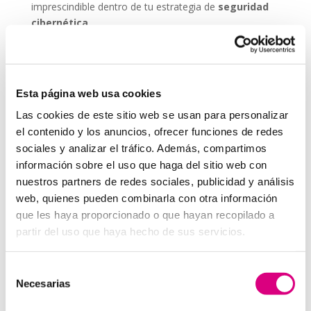
imprescindible dentro de tu estrategia de
seguridad
cibernética
.
ESET NOD 32 ofrece versiones adaptadas para
entornos empresariales, con consolas de
administración remota y escaneos programados. De
Esta página web usa cookies
este modo, puedes garantizar que todos los
dispositivos de tu red estén seguros, actualizados y
Las cookies de este sitio web se usan para personalizar
libres de amenazas.
el contenido y los anuncios, ofrecer funciones de redes
sociales y analizar el tráfico. Además, compartimos
Grupo-System, ¿Quiénes somos?
En
System Network Communication
, con más de
información sobre el uso que haga del sitio web con
15 años de experiencia, disponemos de un equipo de
nuestros partners de redes sociales, publicidad y análisis
profesionales especializados para cada área de
web, quienes pueden combinarla con otra información
negocio.
Telefonía Virtual, Antivirus y Seguridad,
que les haya proporcionado o que hayan recopilado a
Marketing 2.0, Obras y Proyecto e International
partir del uso que haya hecho de sus servicios.
Business
; siempre con las garantías de un trabajo
excelente.
Selección
Necesarias
Puedes contactar con nosotros en el
900 800 806
o a
de
través de nuestro email:
hola@grupo-system.com
consentimiento