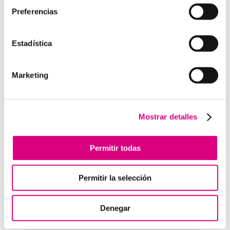
Preferencias
Estadística
Enviar comentario
Lo siento, debes estar
conectado
para publicar un
Marketing
comentario.
Mostrar detalles
Telefonía Virtual
Interfonos IP para aerogeneradores: comunicación
Permitir todas
segura en altura
Telefonía virtual para el trabajo remoto: comunícate
Permitir la selección
desde donde estés
Tendencias actuales en marketing y publicidad que
debes aplicar en tu plan de marketing
Denegar
Centralitas virtuales: una solución para la gestión de