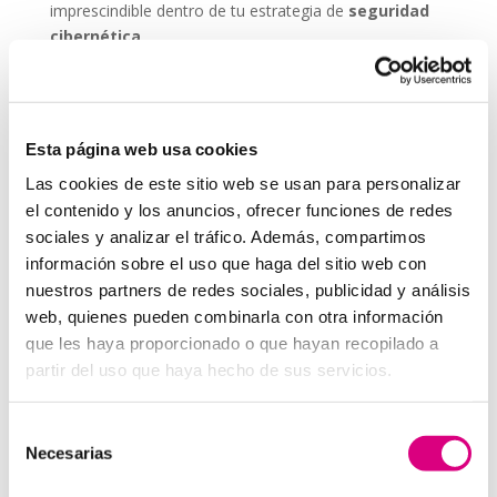
imprescindible dentro de tu estrategia de
seguridad
cibernética
.
ESET NOD 32 ofrece versiones adaptadas para
entornos empresariales, con consolas de
administración remota y escaneos programados. De
Esta página web usa cookies
este modo, puedes garantizar que todos los
dispositivos de tu red estén seguros, actualizados y
Las cookies de este sitio web se usan para personalizar
libres de amenazas.
el contenido y los anuncios, ofrecer funciones de redes
sociales y analizar el tráfico. Además, compartimos
Grupo-System, ¿Quiénes somos?
En
System Network Communication
, con más de
información sobre el uso que haga del sitio web con
15 años de experiencia, disponemos de un equipo de
nuestros partners de redes sociales, publicidad y análisis
profesionales especializados para cada área de
web, quienes pueden combinarla con otra información
negocio.
Telefonía Virtual, Antivirus y Seguridad,
que les haya proporcionado o que hayan recopilado a
Marketing 2.0, Obras y Proyecto e International
partir del uso que haya hecho de sus servicios.
Business
; siempre con las garantías de un trabajo
excelente.
Selección
Necesarias
Puedes contactar con nosotros en el
900 800 806
o a
de
través de nuestro email:
hola@grupo-system.com
consentimiento