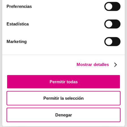
Preferencias
Estadística
Enviar comentario
Lo siento, debes estar
conectado
para publicar un
Marketing
comentario.
Mostrar detalles
Telefonía Virtual
Interfonos IP para aerogeneradores: comunicación
Permitir todas
segura en altura
Telefonía virtual para el trabajo remoto: comunícate
Permitir la selección
desde donde estés
Tendencias actuales en marketing y publicidad que
debes aplicar en tu plan de marketing
Denegar
Centralitas virtuales: una solución para la gestión de