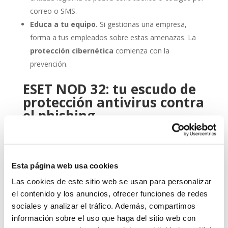
correo o SMS.
Educa a tu equipo.
Si gestionas una empresa,
forma a tus empleados sobre estas amenazas. La
protección cibernética
comienza con la
prevención.
ESET NOD 32: tu escudo de
protección antivirus contra
el phishing
Aquí es donde entra en juego una herramienta
profesional como
ESET NOD 32
. Este
antivirus
ha
sido diseñado para ofrecerte un equilibrio óptimo entre
Esta página web usa cookies
rendimiento, facilidad de uso y detección avanzada de
amenazas.
Las cookies de este sitio web se usan para personalizar
el contenido y los anuncios, ofrecer funciones de redes
Gracias a sus capacidades heurísticas y su protección
sociales y analizar el tráfico. Además, compartimos
en tiempo real, ESET NOD 32 detecta y bloquea
información sobre el uso que haga del sitio web con
intentos de phishing antes de que puedan causarte