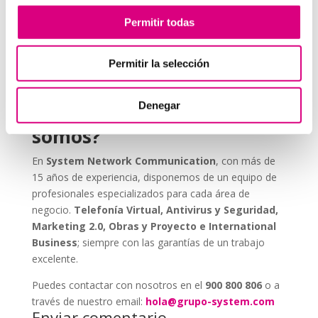
ESET NOD 32 ofrece versiones adaptadas para
Permitir todas
entornos empresariales, con consolas de
administración remota y escaneos programados. De
este modo, puedes garantizar que todos los
Permitir la selección
dispositivos de tu red estén seguros, actualizados y
libres de amenazas.
Denegar
Grupo-System, ¿Quiénes
somos?
En
System Network Communication
, con más de
15 años de experiencia, disponemos de un equipo de
profesionales especializados para cada área de
negocio.
Telefonía Virtual, Antivirus y Seguridad,
Marketing 2.0, Obras y Proyecto e International
Business
; siempre con las garantías de un trabajo
excelente.
Puedes contactar con nosotros en el
900 800 806
o a
través de nuestro email:
hola@grupo-system.com
Enviar comentario