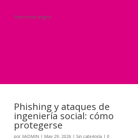
Blog
¿Y si nos pides un presupuesto?
Seleccionar página
Home
Nuestra historia
Servicios
Seguridad
Marketing
Telefonía Virtual
International Business
Blog
¿Y si nos pides un presupuesto?
Phishing y ataques de
ingeniería social: cómo
protegerse
por
JJADMIN
|
May 29, 2026
|
Sin categoría
|
0