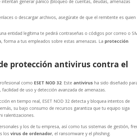
intentan generar pánico (bloqueo de cuentas, deudas, amenazas
enlaces o descargar archivos, asegúrate de que el remitente es quien
na entidad legítima te pedirá contraseñas o códigos por correo o S
a, forma a tus empleados sobre estas amenazas. La
protección
de protección antivirus contra el
profesional como
ESET NOD 32
. Este
antivirus
ha sido diseñado par
o, facilidad de uso y detección avanzada de amenazas.
ección en tiempo real, ESET NOD 32 detecta y bloquea intentos de
demás, su bajo consumo de recursos garantiza que tu equipo siga
i ralentizaciones.
sonales y los de tu empresa, así como tus sistemas de gestión, fre
os los
virus de ordenador
, el ransomware y el phishing.