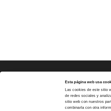
LOCALIZACIÓN
Esta página web usa cook
CO
Las cookies de este sitio 
de redes sociales y analiz
^
Av. Zaragoza, Nº37, 1ºB,

sitio web con nuestros par
31500 Tudela, Navarra

combinarla con otra inform