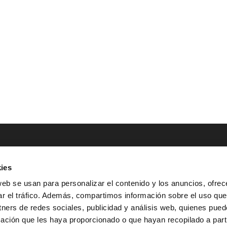
ies
NTACTO
POLÍTICAS LEGALES
web se usan para personalizar el contenido y los anuncios, ofrec
ar el tráfico. Además, compartimos información sobre el uso que
Tel.: (+34) 900 800 806
^
Aviso Legal
tners de redes sociales, publicidad y análisis web, quienes pue
HOLA@GRUPO-
^
Política de Privacidad
ación que les haya proporcionado o que hayan recopilado a parti