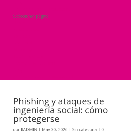
Blog
¿Y si nos pides un presupuesto?
Seleccionar página
Home
Nuestra historia
Servicios
Seguridad
Marketing
Telefonía Virtual
International Business
Blog
¿Y si nos pides un presupuesto?
Phishing y ataques de
ingeniería social: cómo
protegerse
por
JJADMIN
|
May 30, 2026
|
Sin categoría
|
0