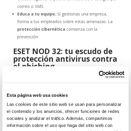
correo o SMS.
Educa a tu equipo.
Si gestionas una empresa,
forma a tus empleados sobre estas amenazas. La
protección cibernética
comienza con la
prevención.
ESET NOD 32: tu escudo de
protección antivirus contra
el phishing
Aquí es donde entra en juego una herramienta
profesional como
ESET NOD 32
. Este
antivirus
ha
sido diseñado para ofrecerte un equilibrio óptimo entre
Esta página web usa cookies
rendimiento, facilidad de uso y detección avanzada de
amenazas.
Las cookies de este sitio web se usan para personalizar
el contenido y los anuncios, ofrecer funciones de redes
Gracias a sus capacidades heurísticas y su protección
sociales y analizar el tráfico. Además, compartimos
en tiempo real, ESET NOD 32 detecta y bloquea
información sobre el uso que haga del sitio web con
intentos de phishing antes de que puedan causarte