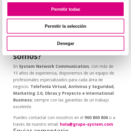
ESET NOD 32 ofrece versiones adaptadas para
Permitir todas
entornos empresariales, con consolas de
administración remota y escaneos programados. De
este modo, puedes garantizar que todos los
Permitir la selección
dispositivos de tu red estén seguros, actualizados y
libres de amenazas.
Denegar
Grupo-System, ¿Quiénes
somos?
En
System Network Communication
, con más de
15 años de experiencia, disponemos de un equipo de
profesionales especializados para cada área de
negocio.
Telefonía Virtual, Antivirus y Seguridad,
Marketing 2.0, Obras y Proyecto e International
Business
; siempre con las garantías de un trabajo
excelente.
Puedes contactar con nosotros en el
900 800 806
o a
través de nuestro email:
hola@grupo-system.com
Enviar comentario