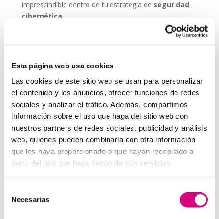
imprescindible dentro de tu estrategia de
seguridad
cibernética
.
ESET NOD 32 ofrece versiones adaptadas para
entornos empresariales, con consolas de
administración remota y escaneos programados. De
Esta página web usa cookies
este modo, puedes garantizar que todos los
dispositivos de tu red estén seguros, actualizados y
Las cookies de este sitio web se usan para personalizar
libres de amenazas.
el contenido y los anuncios, ofrecer funciones de redes
sociales y analizar el tráfico. Además, compartimos
Grupo-System, ¿Quiénes somos?
En
System Network Communication
, con más de
información sobre el uso que haga del sitio web con
15 años de experiencia, disponemos de un equipo de
nuestros partners de redes sociales, publicidad y análisis
profesionales especializados para cada área de
web, quienes pueden combinarla con otra información
negocio.
Telefonía Virtual, Antivirus y Seguridad,
que les haya proporcionado o que hayan recopilado a
Marketing 2.0, Obras y Proyecto e International
partir del uso que haya hecho de sus servicios.
Business
; siempre con las garantías de un trabajo
excelente.
Selección
Necesarias
Puedes contactar con nosotros en el
900 800 806
o a
de
través de nuestro email:
hola@grupo-system.com
consentimiento