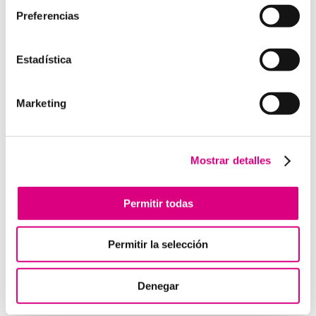
Preferencias
Estadística
Enviar comentario
Lo siento, debes estar
conectado
para publicar un
Marketing
comentario.
Mostrar detalles
Telefonía Virtual
Interfonos IP para aerogeneradores: comunicación
Permitir todas
segura en altura
Telefonía virtual para el trabajo remoto: comunícate
Permitir la selección
desde donde estés
Tendencias actuales en marketing y publicidad que
debes aplicar en tu plan de marketing
Denegar
Centralitas virtuales: una solución para la gestión de