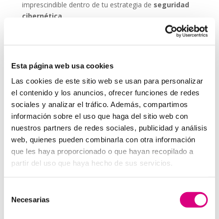
imprescindible dentro de tu estrategia de
seguridad
cibernética
.
ESET NOD 32 ofrece versiones adaptadas para
entornos empresariales, con consolas de
administración remota y escaneos programados. De
Esta página web usa cookies
este modo, puedes garantizar que todos los
dispositivos de tu red estén seguros, actualizados y
Las cookies de este sitio web se usan para personalizar
libres de amenazas.
el contenido y los anuncios, ofrecer funciones de redes
sociales y analizar el tráfico. Además, compartimos
Grupo-System, ¿Quiénes somos?
En
System Network Communication
, con más de
información sobre el uso que haga del sitio web con
15 años de experiencia, disponemos de un equipo de
nuestros partners de redes sociales, publicidad y análisis
profesionales especializados para cada área de
web, quienes pueden combinarla con otra información
negocio.
Telefonía Virtual, Antivirus y Seguridad,
que les haya proporcionado o que hayan recopilado a
Marketing 2.0, Obras y Proyecto e International
partir del uso que haya hecho de sus servicios.
Business
; siempre con las garantías de un trabajo
excelente.
Selección
Necesarias
Puedes contactar con nosotros en el
900 800 806
o a
de
través de nuestro email:
hola@grupo-system.com
consentimiento