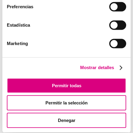
Preferencias
Estadística
Enviar comentario
Lo siento, debes estar
conectado
para publicar un
Marketing
comentario.
Mostrar detalles
Telefonía Virtual
Interfonos IP para aerogeneradores: comunicación
Permitir todas
segura en altura
Telefonía virtual para el trabajo remoto: comunícate
Permitir la selección
desde donde estés
Tendencias actuales en marketing y publicidad que
debes aplicar en tu plan de marketing
Denegar
Centralitas virtuales: una solución para la gestión de