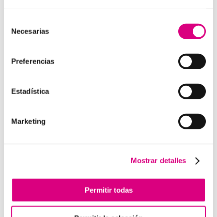
15 años de experiencia, disponemos de un equipo de
profesionales especializados para cada área de
Selección
Necesarias
negocio.
Telefonía Virtual, Antivirus y Seguridad,
de
Marketing 2.0, Obras y Proyecto e International
consentimiento
Business
; siempre con las garantías de un trabajo
Preferencias
excelente.
Puedes contactar con nosotros en el
900 800 806
o a
Estadística
través de nuestro email:
hola@grupo-system.com
Marketing
Enviar comentario
Mostrar detalles
Lo siento, debes estar
conectado
para publicar un
comentario.
Permitir todas