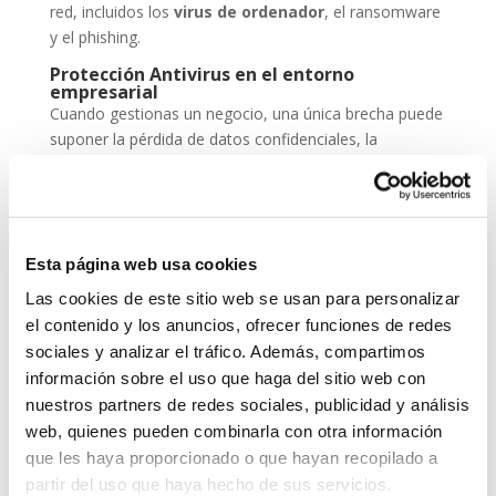
red, incluidos los
virus de ordenador
, el ransomware
y el phishing.
Protección Antivirus en el entorno
empresarial
Cuando gestionas un negocio, una única brecha puede
suponer la pérdida de datos confidenciales, la
paralización de servicios y un daño irreparable a la
reputación. Por eso, la
protección antivirus
no
puede ser una opción, sino una inversión
imprescindible dentro de tu estrategia de
seguridad
Esta página web usa cookies
cibernética
.
Las cookies de este sitio web se usan para personalizar
ESET NOD 32 ofrece versiones adaptadas para
el contenido y los anuncios, ofrecer funciones de redes
entornos empresariales, con consolas de
sociales y analizar el tráfico. Además, compartimos
administración remota y escaneos programados. De
información sobre el uso que haga del sitio web con
este modo, puedes garantizar que todos los
nuestros partners de redes sociales, publicidad y análisis
dispositivos de tu red estén seguros, actualizados y
web, quienes pueden combinarla con otra información
libres de amenazas.
que les haya proporcionado o que hayan recopilado a
Grupo-System, ¿Quiénes somos?
partir del uso que haya hecho de sus servicios.
En
System Network Communication
, con más de